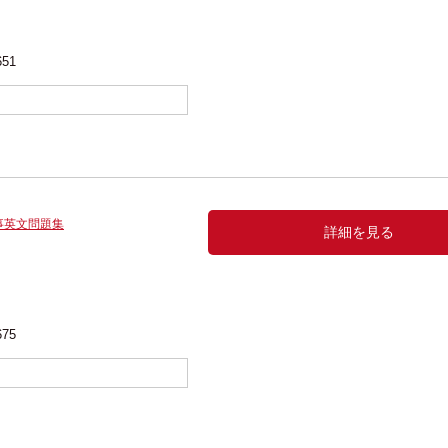
651
事英文問題集
詳細を見る
675