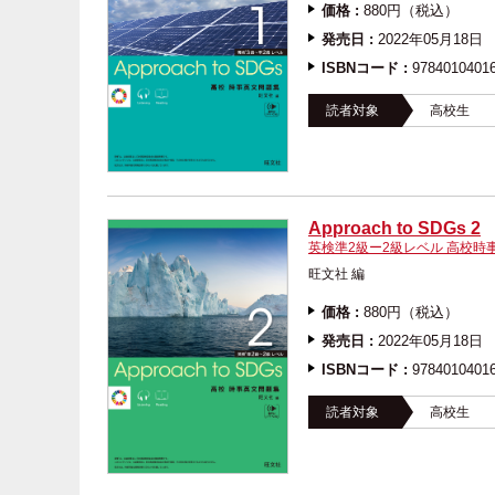
価格 :
880円（税込）
発売日 :
2022年05月18日
ISBNコード :
9784010401
読者対象
高校生
Approach to SDGs 2
英検準2級ー2級レベル 高校時
旺文社 編
価格 :
880円（税込）
発売日 :
2022年05月18日
ISBNコード :
9784010401
読者対象
高校生