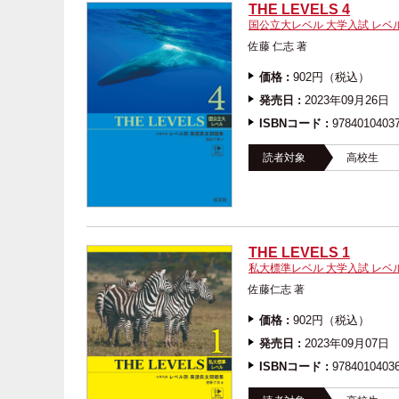
THE LEVELS 4
国公立大レベル 大学入試 レベ
佐藤 仁志 著
価格 :
902円（税込）
発売日 :
2023年09月26日
ISBNコード :
9784010403
読者対象
高校生
THE LEVELS 1
私大標準レベル 大学入試 レベ
佐藤仁志 著
価格 :
902円（税込）
発売日 :
2023年09月07日
ISBNコード :
9784010403