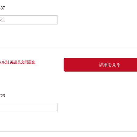
437
学生
ベル別 英語長文問題集
詳細を見る
723