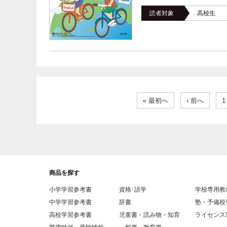
読者対象
高校生
« 最初へ
‹ 前へ
1
商品を探す
小学学習参考書
資格･語学
学校専用教
中学学習参考書
辞書
塾・予備校
高校学習参考書
児童書・読み物・知育
ライセンス