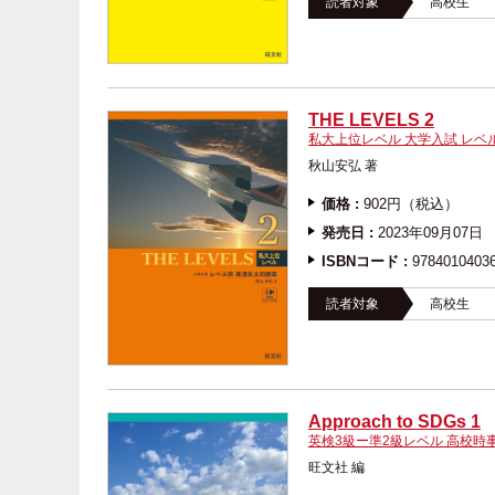
読者対象
高校生
THE LEVELS 2
私大上位レベル 大学入試 レベ
秋山安弘 著
価格 :
902円（税込）
発売日 :
2023年09月07日
ISBNコード :
9784010403
読者対象
高校生
Approach to SDGs 1
英検3級ー準2級レベル 高校時
旺文社 編