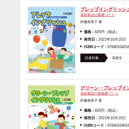
プレップイングリッシュ
高校英語の基礎づくり
伊藤裕美子 著
価格 :
825円（税込）
発売日 :
2021年10月15日
ISBNコード :
9784010401
読者対象
高校生
グリーン・プレップイ
高校英語の超基礎づくり
伊藤裕美子 著
価格 :
825円（税込）
発売日 :
2021年10月15日
ISBNコード :
9784010401