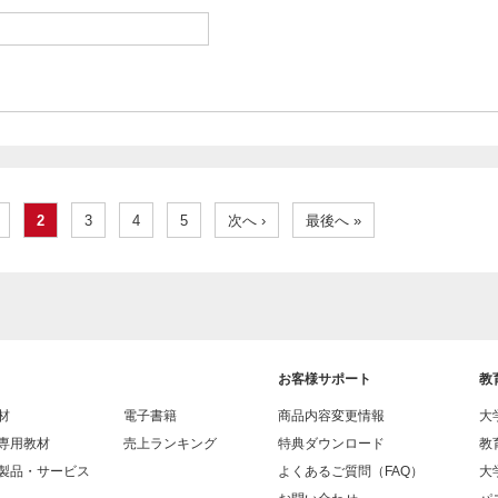
2
3
4
5
次へ ›
最後へ »
お客様サポート
教
材
電子書籍
商品内容変更情報
大
専用教材
売上ランキング
特典ダウンロード
教
製品・サービス
よくあるご質問（FAQ）
大