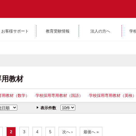
お客様サポート
教育受験情報
法人の方へ
学
専用教材
専用教材（数学）
学校採用専用教材（国語）
学校採用専用教材（英検
表示件数
2
3
4
5
次へ ›
最後へ »