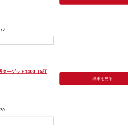
編
773
ターゲット1400［5訂
詳細を見る
編
780