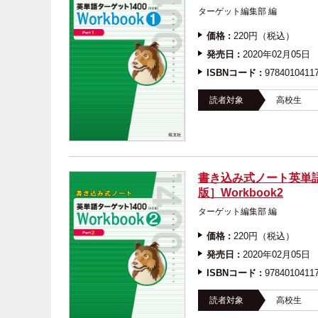
ターゲット編集部 
価格 :
220円（税込）
発売日 :
2020年02月05日
ISBNコード :
9784010411
読者対象
高校生
書き込み式ノート英単語
版］Workbook2
ターゲット編集部 
価格 :
220円（税込）
発売日 :
2020年02月05日
ISBNコード :
9784010411
読者対象
高校生