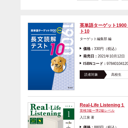
英単語ターゲット1900
ト10
ターゲット編集部 
価格 :
330円（税込）
発売日 :
2021年10月12日
ISBNコード :
9784010412
読者対象
高校生
Real-Life Listening１
英検3級ー準2級レベル
入江泉 著
価格 :
880円（税込）