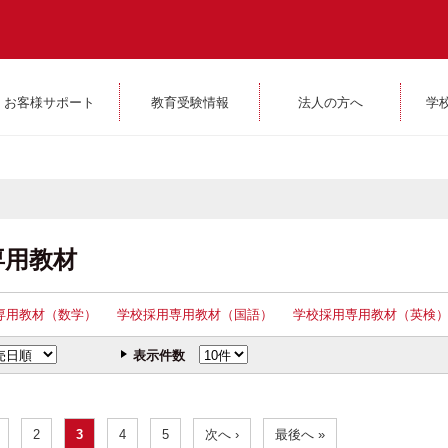
お客様サポート
教育受験情報
法人の方へ
学
専用教材
専用教材（数学）
学校採用専用教材（国語）
学校採用専用教材（英検
表示件数
2
3
4
5
次へ ›
最後へ »