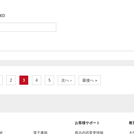
803
2
3
4
5
次へ ›
最後へ »
お客様サポート
教
材
電子書籍
商品内容変更情報
大