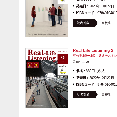
発売日 :
2020年10月22日
ISBNコード :
9784010401
読者対象
高校生
Real-Life Listening２
英検準2級ー2級・共通テスト
佐藤仁志 著
価格 :
880円（税込）
発売日 :
2020年10月22日
ISBNコード :
9784010401
読者対象
高校生