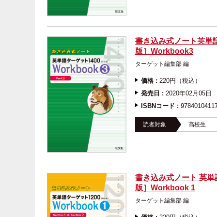
書き込み式ノート英単語
版］Workbook3
ターゲット編集部 
価格 :
220円（税込）
発売日 :
2020年02月05日
ISBNコード :
9784010411
読者対象
高校生
書き込み式ノート 英単
版］Workbook 1
ターゲット編集部 