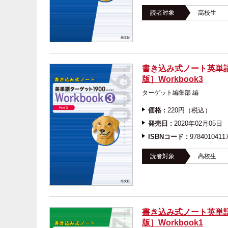
読者対象
高校生
書き込み式ノート英単語
版］Workbook3
ターゲット編集部 
価格 :
220円（税込）
発売日 :
2020年02月05日
ISBNコード :
9784010411
読者対象
高校生
書き込み式ノート英単語
版］Workbook1