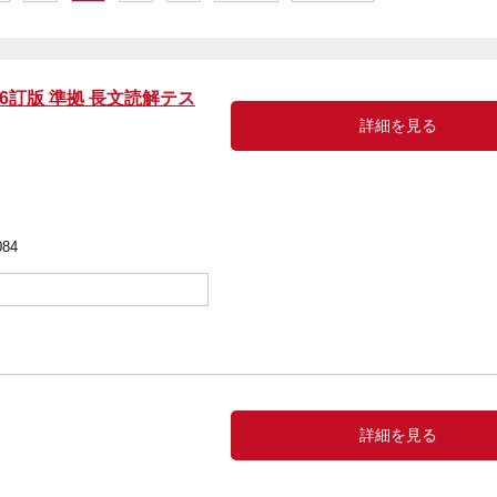
 6訂版 準拠 長文読解テス
詳細を見る
編
084
詳細を見る