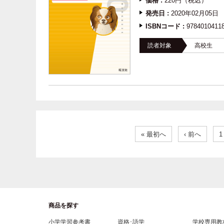
価格 :
220円（税込）
発売日 :
2020年02月05日
ISBNコード :
9784010411
読者対象
高校生
« 最初へ
‹ 前へ
1
商品を探す
小学学習参考書
資格･語学
学校専用教