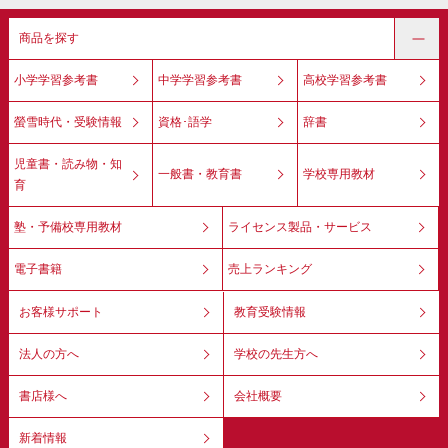
商品を探す
小学学習参考書
中学学習参考書
高校学習参考書
螢雪時代・受験情報
資格･語学
辞書
児童書・読み物・知
一般書・教育書
学校専用教材
育
塾・予備校専用教材
ライセンス製品・サービス
電子書籍
売上ランキング
お客様サポート
教育受験情報
法人の方へ
学校の先生方へ
書店様へ
会社概要
新着情報