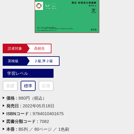
読者対象
高校生
英検級
２級,準２級
学習レベル
基礎
標準
応用
価格 :
880円（税込）
発売日 :
2022年05月18日
ISBNコード :
9784010401675
図書分類コード :
7082
本冊 :
B5判 ／ 80ページ ／ 1色刷