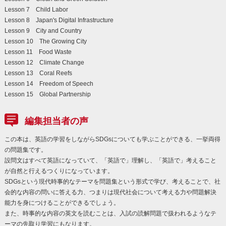
Lesson 7 Child Labor
Lesson 8 Japan's Digital Infrastructure
Lesson 9 City and Country
Lesson 10 The Growing City
Lesson 11 Food Waste
Lesson 12 Climate Change
Lesson 13 Coral Reefs
Lesson 14 Freedom of Speech
Lesson 15 Global Partnership
編集担当者の声
この本は、英語の学習をしながらSDGsについても学ぶことができる、一挙両得
の問題集です。
設問文はすべて英語になっていて、「英語で」理解し、「英語で」考えること
が自然と行えるつくりになっています。
SDGsという現代時事的なテーマを問題集という形式で学び、考えることで、社
会的な内容の問いに答える力、つまりは現代社会について考える力や問題解決
能力を身につけることができるでしょう。
また、時事的な内容の英文を読むことは、入試の読解問題で扱われるようなテ
ーマの先取り学習にもなります。