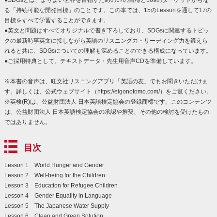
る「持続可能な開発目標」のことです。この本では、15のLessonを通して17の
目標をすべて学習することができます。
●英文と問題はすべてオリジナルで書き下ろしており、SDGsに関連するトピッ
クの最新時事英文に接しながら英語のリスニング力・リーディング力を鍛えら
れると共に、SDGsについての理解も深めることのできる構成になっています。
●ご採用特典として、テキストデータ・先生用音声CDを準備しています。
※本書の音声は、旺文社リスニングアプリ「英語の友」でもお聞きいただけま
す。詳しくは、公式ウェブサイト（https://eigonotomo.com/）をご覧ください。
※英検(R)は、公益財団法人 日本英語検定協会の登録商標です。このコンテンツ
は、公益財団法人 日本英語検定協会の承認や推奨、その他の検討を受けたもの
ではありません。
目次
Lesson 1 World Hunger and Gender
Lesson 2 Well-being for the Children
Lesson 3 Education for Refugee Children
Lesson 4 Gender Equality in Language
Lesson 5 The Japanese Water Supply
Lesson 6 Clean and Green Solution