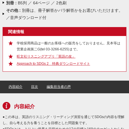
別冊 :
B5判 ／ 64ページ ／ 2色刷
その他 :
別冊は、冊子解答かバラ解答かをお選びいただけます。
／音声ダウンロード付
関連情報
学校採用商品は一般のお客様への販売をしておりません。見本等は
営業企画第二G(tel 03-3266-6255)まで。
旺文社リスニングアプリ「英語の友」
Approach to SDGs 2 特典ダウンロードサイト
内容紹介
目次
編集担当者の声
内容紹介
●この本は、英語のリスニング・リーディング演習を通じてSDGsの内容を理解
し、自ら考える力を養うことを目標とした問題集です。
●SDGsとは、よりよい世界を目指すための17の目標と169のターゲットからな