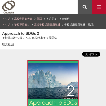
トップ
高校学習参考書
英語
英語長文・英文解釈
トップ
学校専用教材
高等学校採用専用教材
学校採用専用教材（英語）
Approach to SDGs 2
英検準2級ー2級レベル 高校時事英文問題集
旺文社 編