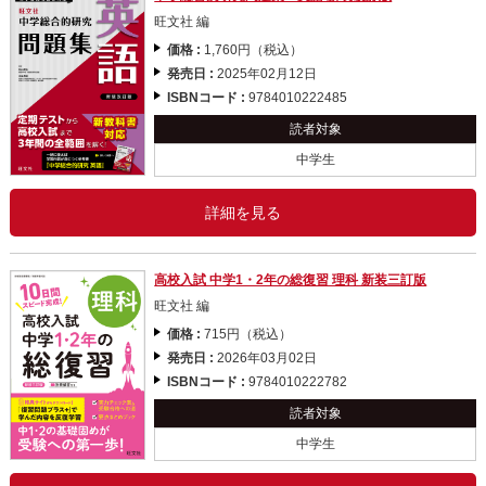
旺文社 編
価格 :
1,760円（税込）
発売日 :
2025年02月12日
ISBNコード :
9784010222485
読者対象
中学生
詳細を見る
高校入試 中学1・2年の総復習 理科 新装三訂版
旺文社 編
価格 :
715円（税込）
発売日 :
2026年03月02日
ISBNコード :
9784010222782
読者対象
中学生