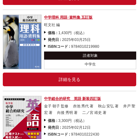
中学理科 用語･資料集 五訂版
旺文社 編
価格 :
1,430円（税込）
発売日 :
2025年03月25日
ISBNコード :
9784010219980
読者対象
中学生
詳細を見る
中学総合的研究 英語 新装四訂版
金子 朝子 監修 赤池 秀代 著 秋山 安弘 著 井戸 聖
宏 著 向後 秀明 著 二ノ宮 靖史 著
価格 :
3,300円（税込）
発売日 :
2025年02月12日
ISBNコード :
9784010222430