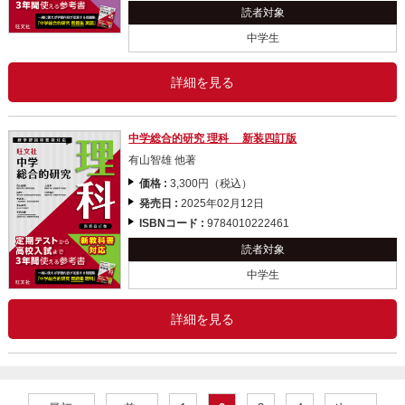
読者対象
中学生
詳細を見る
中学総合的研究 理科 新装四訂版
有山智雄 他著
価格 :
3,300円（税込）
発売日 :
2025年02月12日
ISBNコード :
9784010222461
読者対象
中学生
詳細を見る