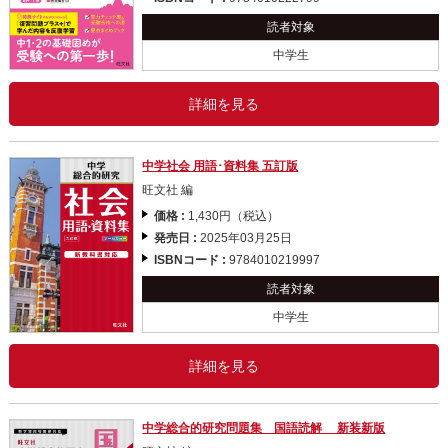
読者対象
中学生
詳細を見る
中学社会 用語･資料集 五訂版
旺文社 編
価格 :
1,430円（税込）
発売日 :
2025年03月25日
ISBNコード :
9784010219997
読者対象
中学生
詳細を見る
中学総合的研究問題集 国語読解 新装新版