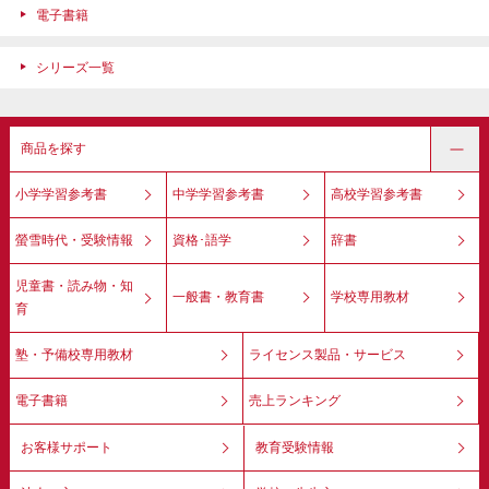
電子書籍
シリーズ一覧
商品を探す
小学学習参考書
中学学習参考書
高校学習参考書
螢雪時代・受験情報
資格･語学
辞書
児童書・読み物・知
一般書・教育書
学校専用教材
育
塾・予備校専用教材
ライセンス製品・サービス
電子書籍
売上ランキング
お客様サポート
教育受験情報