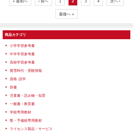
« 最初へ
‹ 前へ
1
2
3
4
次へ ›
最後へ »
商品カテゴリ
小学学習参考書
中学学習参考書
高校学習参考書
螢雪時代・受験情報
資格･語学
辞書
児童書・読み物・知育
一般書・教育書
学校専用教材
塾・予備校専用教材
ライセンス製品・サービス