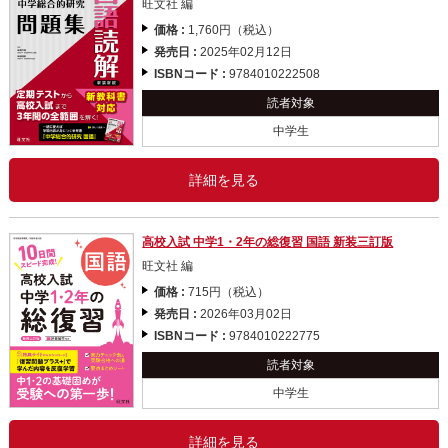
旺文社 編
価格 :
1,760円（税込）
発売日 :
2025年02月12日
ISBNコード :
9784010222508
読者対象
中学生
詳細を見る
高校入試 中学1・2年の総復習 国語 新装三訂版
旺文社 編
価格 :
715円（税込）
発売日 :
2026年03月02日
ISBNコード :
9784010222775
読者対象
中学生
詳細を見る