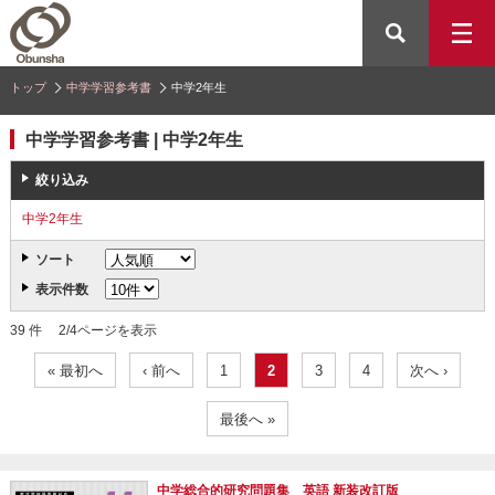
トップ
中学学習参考書
中学2年生
中学学習参考書 | 中学2年生
絞り込み
中学2年生
ソート
表示件数
39 件 2/4ページを表示
« 最初へ
‹ 前へ
1
2
3
4
次へ ›
最後へ »
中学総合的研究問題集 英語 新装改訂版