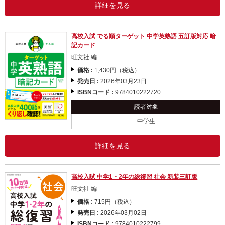
詳細を見る
高校入試 でる順ターゲット 中学英熟語 五訂版対応 暗
記カード
旺文社 編
価格 :
1,430円（税込）
発売日 :
2026年03月23日
ISBNコード :
9784010222720
読者対象
中学生
詳細を見る
高校入試 中学1・2年の総復習 社会 新装三訂版
旺文社 編
価格 :
715円（税込）
発売日 :
2026年03月02日
ISBNコード :
9784010222799