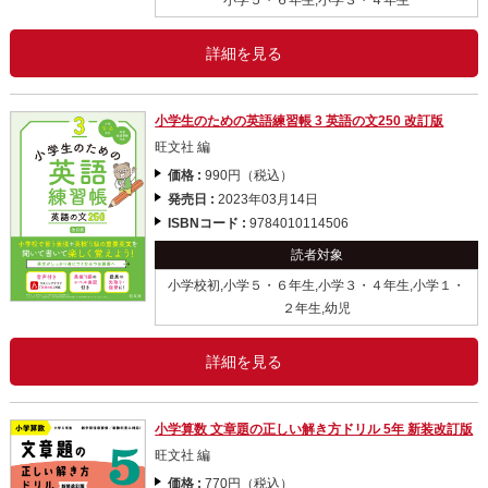
詳細を見る
小学生のための英語練習帳 3 英語の文250 改訂版
旺文社 編
価格 :
990円（税込）
発売日 :
2023年03月14日
ISBNコード :
9784010114506
読者対象
小学校初,小学５・６年生,小学３・４年生,小学１・
２年生,幼児
詳細を見る
小学算数 文章題の正しい解き方ドリル 5年 新装改訂版
旺文社 編
価格 :
770円（税込）