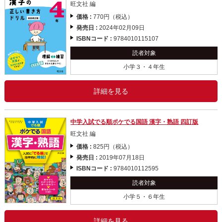
旺文社 編
価格 :
770円（税込）
発売日 :
2024年02月09日
ISBNコード :
9784010115107
読者対象
小学３・４年生
詳細を見る
中学入試でる順ポケでる国語 漢字・熟語 四訂版
旺文社 編
価格 :
825円（税込）
発売日 :
2019年07月18日
ISBNコード :
9784010112595
読者対象
小学５・６年生
詳細を見る