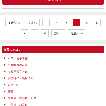
« 最初へ
‹ 前へ
1
2
3
4
5
6
7
8
9
次へ ›
最後へ »
商品カテゴリ
小学学習参考書
中学学習参考書
高校学習参考書
螢雪時代・受験情報
資格･語学
辞書
児童書・読み物・知育
一般書・教育書