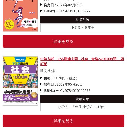
発売日 :
2024年02月09日
ISBNコード :
9784010115299
読者対象
小学５・６年生
詳細を見る
中学入試 でる順過去問 社会 合格への1008問 四
訂版
旺文社 編
価格 :
1,078円（税込）
発売日 :
2019年05月20日
ISBNコード :
9784010112533
読者対象
小学５・６年生,小学３・４年生
詳細を見る