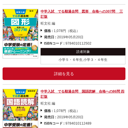
中学入試 でる順過去問 図形 合格への307問 三
訂版
旺文社 編
価格 :
1,078円（税込）
発売日 :
2019年05月20日
ISBNコード :
9784010112502
読者対象
小学５・６年生,小学３・４年生
詳細を見る
中学入試 でる順過去問 国語読解 合格への86問 四
訂版
旺文社 編
価格 :
1,078円（税込）
発売日 :
2019年05月20日
ISBNコード :
9784010112489