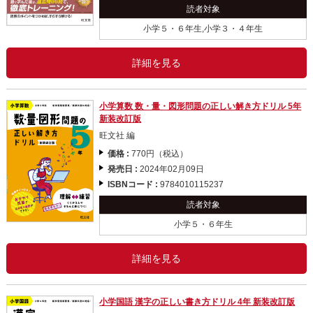
読者対象
小学５・６年生,小学３・４年生
詳細を見る
小学算数 数・量・図形問題の正しい解き方ドリル 5年
新装改訂版
旺文社 編
価格 :
770円（税込）
発売日 :
2024年02月09日
ISBNコード :
9784010115237
読者対象
小学５・６年生
詳細を見る
小学国語 漢字の正しい書き方ドリル 4年 新装改訂版