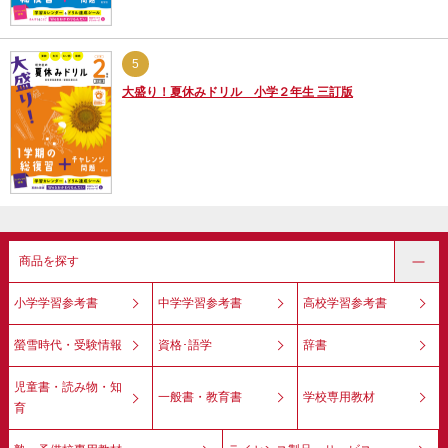
5
大盛り！夏休みドリル 小学２年生 三訂版
商品を探す
小学学習参考書
中学学習参考書
高校学習参考書
螢雪時代・受験情報
資格･語学
辞書
児童書・読み物・知
一般書・教育書
学校専用教材
育