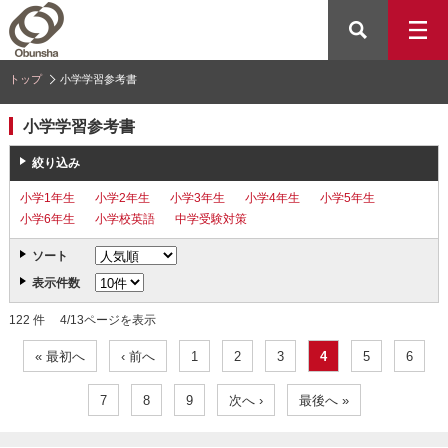
トップ
小学学習参考書
小学学習参考書
絞り込み
小学1年生
小学2年生
小学3年生
小学4年生
小学5年生
小学6年生
小学校英語
中学受験対策
ソート
表示件数
122 件 4/13ページを表示
« 最初へ
‹ 前へ
1
2
3
4
5
6
7
8
9
次へ ›
最後へ »