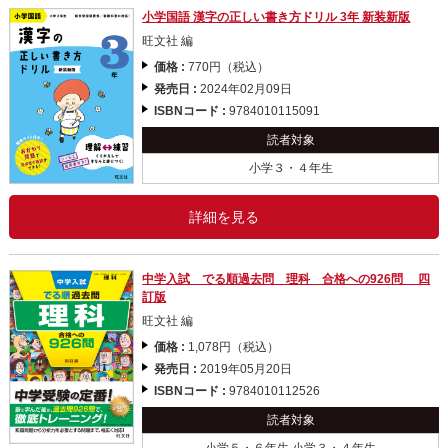
小学国語 漢字の正しい書き方ドリル 3年 新装新版
旺文社 編
価格 :
770円（税込）
発売日 :
2024年02月09日
ISBNコード :
9784010115091
読者対象
小学３・４年生
詳細を見る
中学入試 でる順過去問 理科 合格への926問 四
訂版
旺文社 編
価格 :
1,078円（税込）
発売日 :
2019年05月20日
ISBNコード :
9784010112526
読者対象
小学５・６年生,小学３・４年生