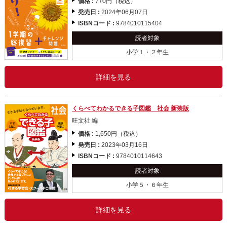
価格 :
770円（税込）
発売日 :
2024年06月07日
ISBNコード :
9784010115404
読者対象
小学１・２年生
詳細を見る
くらべてわかるできる子図鑑 社会 新装版
旺文社 編
価格 :
1,650円（税込）
発売日 :
2023年03月16日
ISBNコード :
9784010114643
読者対象
小学５・６年生
詳細を見る