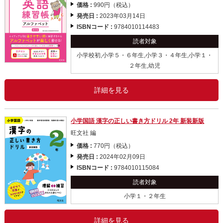
価格 :
990円（税込）
発売日 :
2023年03月14日
ISBNコード :
9784010114483
読者対象
小学校初,小学５・６年生,小学３・４年生,小学１・
２年生,幼児
詳細を見る
小学国語 漢字の正しい書き方ドリル 2年 新装新版
旺文社 編
価格 :
770円（税込）
発売日 :
2024年02月09日
ISBNコード :
9784010115084
読者対象
小学１・２年生
詳細を見る