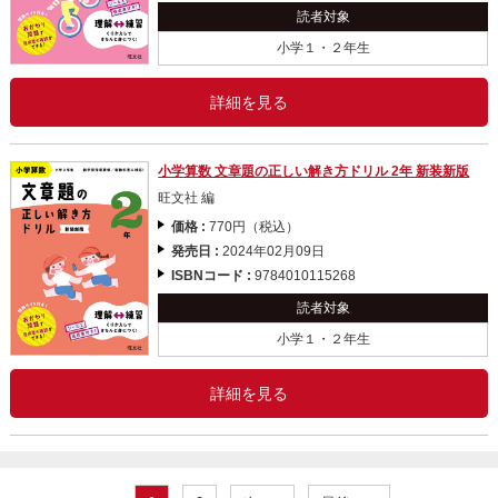
読者対象
小学１・２年生
詳細を見る
小学算数 文章題の正しい解き方ドリル 2年 新装新版
旺文社 編
価格 :
770円（税込）
発売日 :
2024年02月09日
ISBNコード :
9784010115268
読者対象
小学１・２年生
詳細を見る