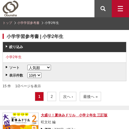
トップ
小学学習参考書
小学2年生
小学学習参考書 | 小学2年生
絞り込み
小学2年生
ソート
表示件数
15 件 1/2ページを表示
1
2
次へ ›
最後へ »
大盛り！夏休みドリル 小学２年生 三訂版
旺文社 編