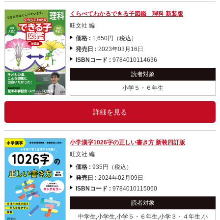
くらべてわかるできる子図鑑 理科 新装版
旺文社 編
価格 :
1,650円（税込）
発売日 :
2023年03月16日
ISBNコード :
9784010114636
読者対象
小学５・６年生
詳細を見る
小学漢字1026字の正しい書き方 新装四訂版
旺文社 編
価格 :
935円（税込）
発売日 :
2024年02月09日
ISBNコード :
9784010115060
読者対象
中学生,小学生,小学５・６年生,小学３・４年生,小