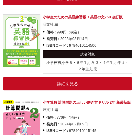
小学生のための英語練習帳 3 英語の文250 改訂版
旺文社 編
価格 :
990円（税込）
発売日 :
2023年03月14日
ISBNコード :
9784010114506
読者対象
小学校初,小学５・６年生,小学３・４年生,小学１・
２年生,幼児
詳細を見る
小学算数 計算問題の正しい解き方ドリル 2年 新装新版
旺文社 編
価格 :
770円（税込）
発売日 :
2024年02月09日
ISBNコード :
9784010115145