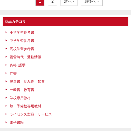
1
2
次へ ›
最後へ »
商品カテゴリ
小学学習参考書
中学学習参考書
高校学習参考書
螢雪時代・受験情報
資格･語学
辞書
児童書・読み物・知育
一般書・教育書
学校専用教材
塾・予備校専用教材
ライセンス製品・サービス
電子書籍