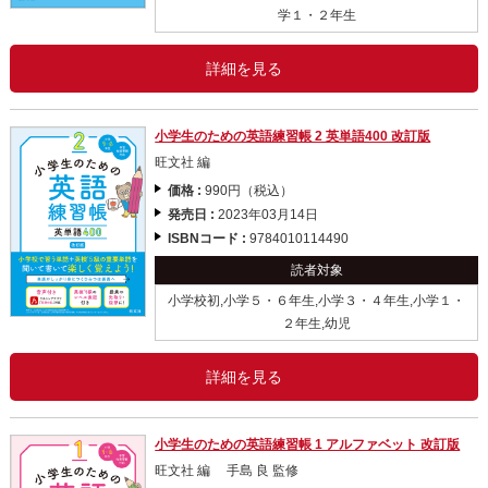
学１・２年生
詳細を見る
小学生のための英語練習帳 2 英単語400 改訂版
旺文社 編
価格 :
990円（税込）
発売日 :
2023年03月14日
ISBNコード :
9784010114490
読者対象
小学校初,小学５・６年生,小学３・４年生,小学１・
２年生,幼児
詳細を見る
小学生のための英語練習帳 1 アルファベット 改訂版
旺文社 編 手島 良 監修