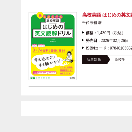
高校英語 はじめの英文
千代 崇裕 著
価格 :
1,430円（税込）
発売日 :
2026年02月26日
ISBNコード :
9784010355
読者対象
高校生