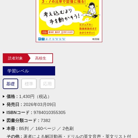
読者対象
高校生
学習レベル
基礎
標準
応用
価格 :
1,430円（税込）
発売日 :
2026年03月09日
ISBNコード :
9784010355305
図書分類コード :
7382
本冊 :
B5判 ／ 160ページ ／ 2色刷
その他 :
著者による解説動画・ドリルの英文音声・英文リスト付