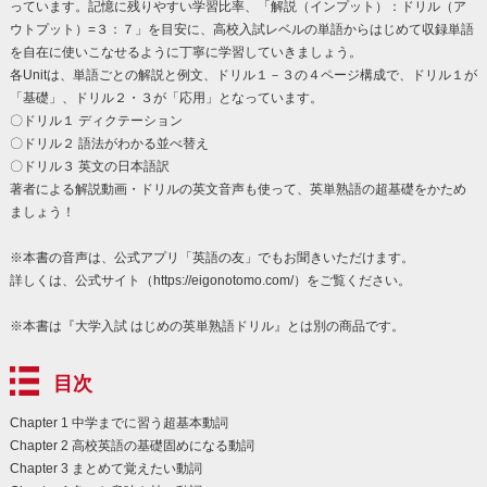
っています。記憶に残りやすい学習比率、「解説（インプット）：ドリル（ア
ウトプット）=３：７」を目安に、高校入試レベルの単語からはじめて収録単語
を自在に使いこなせるように丁寧に学習していきましょう。
各Unitは、単語ごとの解説と例文、ドリル１－３の４ページ構成で、ドリル１が
「基礎」、ドリル２・３が「応用」となっています。
〇ドリル１ ディクテーション
〇ドリル２ 語法がわかる並べ替え
〇ドリル３ 英文の日本語訳
著者による解説動画・ドリルの英文音声も使って、英単熟語の超基礎をかため
ましょう！
※本書の音声は、公式アプリ「英語の友」でもお聞きいただけます。
詳しくは、公式サイト（https://eigonotomo.com/）をご覧ください。
※本書は『大学入試 はじめの英単熟語ドリル』とは別の商品です。
目次
Chapter 1 中学までに習う超基本動詞
Chapter 2 高校英語の基礎固めになる動詞
Chapter 3 まとめて覚えたい動詞