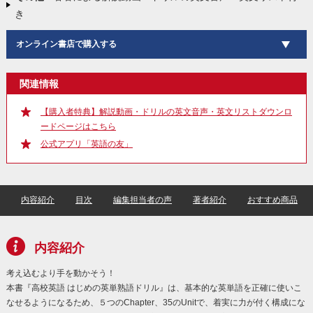
き
オンライン書店で購入する
関連情報
【購入者特典】解説動画・ドリルの英文音声・英文リストダウンロ
ードページはこちら
公式アプリ「英語の友」
内容紹介
目次
編集担当者の声
著者紹介
おすすめ商品
内容紹介
考え込むより手を動かそう！
本書『高校英語 はじめの英単熟語ドリル』は、基本的な英単語を正確に使いこ
なせるようになるため、５つのChapter、35のUnitで、着実に力が付く構成にな