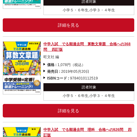
読者対象
小学５・６年生,小学３・４年生
詳細を見る
中学入試 でる順過去問 算数文章題 合格への368
問 四訂版
旺文社 編
価格 :
1,078円（税込）
発売日 :
2019年05月20日
ISBNコード :
9784010112519
読者対象
小学５・６年生,小学３・４年生
詳細を見る
中学入試 でる順過去問 理科 合格への926問 四
訂版