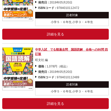
発売日 :
2019年05月20日
ISBNコード :
9784010112472
読者対象
小学５・６年生,小学３・４年生
詳細を見る
中学入試 でる順過去問 国語読解 合格への86問 四
訂版
旺文社 編
価格 :
1,078円（税込）
発売日 :
2019年05月20日
ISBNコード :
9784010112489
読者対象
小学５・６年生,小学３・４年生
詳細を見る