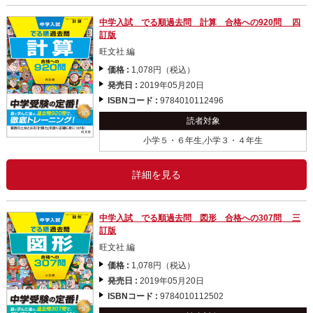
中学入試 でる順過去問 計算 合格への920問 四
訂版
旺文社 編
価格 :
1,078円（税込）
発売日 :
2019年05月20日
ISBNコード :
9784010112496
読者対象
小学５・６年生,小学３・４年生
詳細を見る
中学入試 でる順過去問 図形 合格への307問 三
訂版
旺文社 編
価格 :
1,078円（税込）
発売日 :
2019年05月20日
ISBNコード :
9784010112502