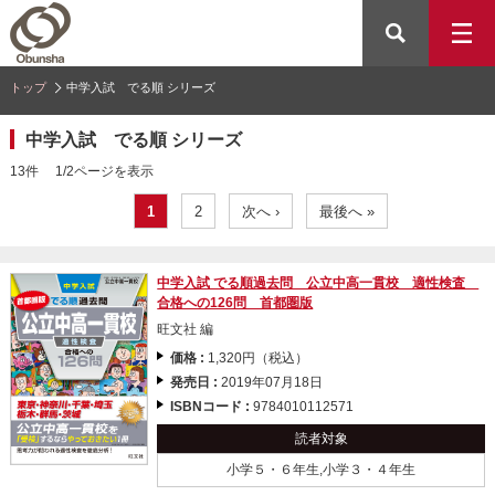
トップ
中学入試 でる順 シリーズ
中学入試 でる順 シリーズ
13件 1/2ページを表示
1
2
次へ ›
最後へ »
中学入試 でる順過去問 公立中高一貫校 適性検査
合格への126問 首都圏版
旺文社 編
価格 :
1,320円（税込）
発売日 :
2019年07月18日
ISBNコード :
9784010112571
読者対象
小学５・６年生,小学３・４年生