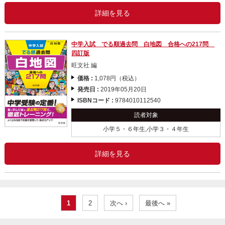
詳細を見る
中学入試 でる順過去問 白地図 合格への217問
四訂版
旺文社 編
価格 :
1,078円（税込）
発売日 :
2019年05月20日
ISBNコード :
9784010112540
読者対象
小学５・６年生,小学３・４年生
詳細を見る
1
2
次へ ›
最後へ »