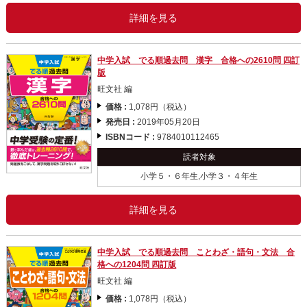
詳細を見る
中学入試 でる順過去問 漢字 合格への2610問 四訂
版
旺文社 編
価格 :
1,078円（税込）
発売日 :
2019年05月20日
ISBNコード :
9784010112465
読者対象
小学５・６年生,小学３・４年生
詳細を見る
中学入試 でる順過去問 ことわざ・語句・文法 合
格への1204問 四訂版
旺文社 編
価格 :
1,078円（税込）