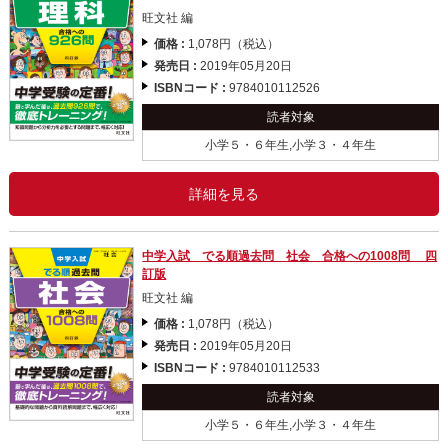
旺文社 編
価格 :
1,078円（税込）
発売日 :
2019年05月20日
ISBNコード :
9784010112526
読者対象
小学５・６年生,小学３・４年生
詳細を見る
中学入試 でる順過去問 社会 合格への1008問 四
訂版
旺文社 編
価格 :
1,078円（税込）
発売日 :
2019年05月20日
ISBNコード :
9784010112533
読者対象
小学５・６年生,小学３・４年生