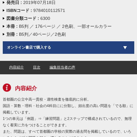
発売日 :
2019年07月18日
ISBNコード :
9784010112571
図書分類コード :
6300
本冊 :
B5判 ／ 176ページ ／ 2色刷、一部オールカラー
別冊 :
B5判／40ページ／2色刷
オンライン書店で購入する
内容紹介
目次
編集担当者の声
内容紹介
首都圏の公立中高一貫校・適性検査を徹底的に分析。
国語・算数・理科・社会の4科目にに分類し、頻出度の高い問題を「でる順」に
掲載しています。
1つの単元は「例題」⇒「練習問題」と2ステップで構成されているので、無理
なく着実に力をつけることができます。
また、問題は、すべて首都圏の学校の実際の過去問を掲載しているので、いろ