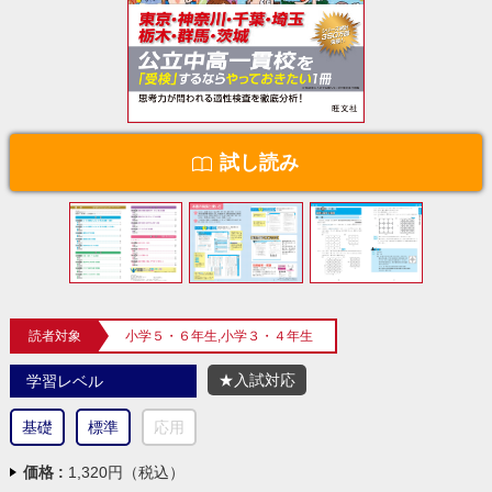
試し読み
読者対象
小学５・６年生,小学３・４年生
★入試対応
学習レベル
基礎
標準
応用
価格 :
1,320円（税込）