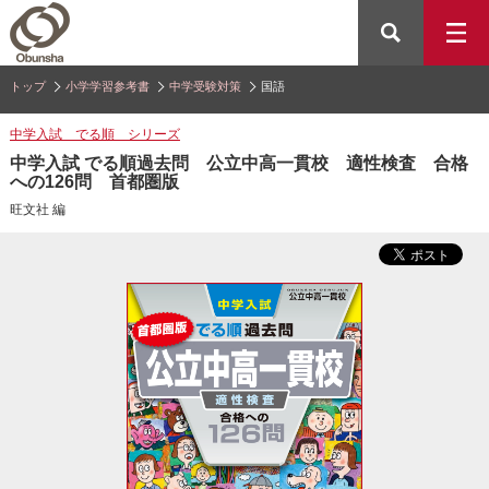
トップ
小学学習参考書
中学受験対策
国語
中学入試 でる順 シリーズ
中学入試 でる順過去問 公立中高一貫校 適性検査 合格
への126問 首都圏版
旺文社 編