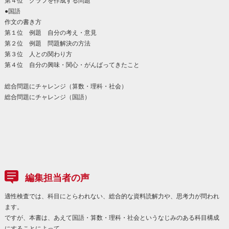
第４位 グラフを作成する問題
●国語
作文の書き方
第１位 例題 自分の考え・意見
第２位 例題 問題解決の方法
第３位 人との関わり方
第４位 自分の興味・関心・がんばってきたこと
総合問題にチャレンジ（算数・理科・社会）
総合問題にチャレンジ（国語）
編集担当者の声
適性検査では、科目にとらわれない、総合的な資料読解力や、思考力が問われ
ます。
ですが、本書は、あえて国語・算数・理科・社会というなじみのある科目構成
にすることによって、