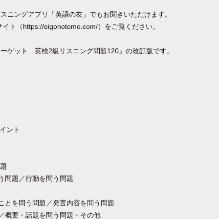
リスニングアプリ「英語の友」でもお聞きいただけます。
ttps://eigonotomo.com/）をご覧ください。
ーゲット 英検2級リスニング問題120』の改訂版です。
ト
イント
問題
問う問題／行動を問う問題
かることを問う問題／発言内容を問う問題
問題／概要・話題を問う問題・その他