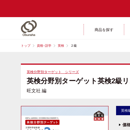
商品を探す
トップ
資格･語学
英検
２級
英検分野別ターゲット シリーズ
英検分野別ターゲット英検2級リ
旺文社 編
英検
価格