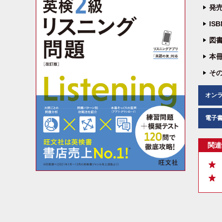
発売
IS
図書
本冊
その
オン
電子
関連