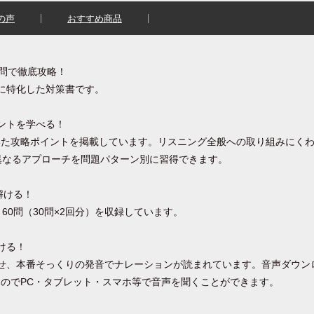
の声
おすすめ商品
0問で徹底攻略！
に特化した対策書です。
ントを学べる！
いた攻略ポイントを掲載しています。リスニング全般への取り組みにく
異なるアプローチを問題パターン別に習得できます。
解ける！
60問（30問×2回分）を収録しています。
ける！
せ、本番そっくりの発音でナレーションが読まれています。音声ダウン
のでPC・タブレット・スマホ等で音声を聞くことができます。