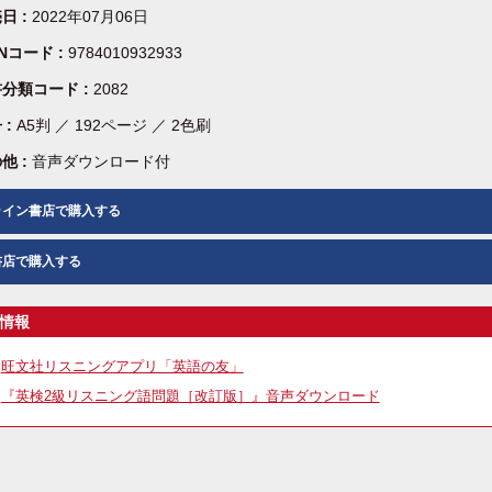
日 :
2022年07月06日
BNコード :
9784010932933
分類コード :
2082
 :
A5判 ／ 192ページ ／ 2色刷
他 :
音声ダウンロード付
ライン書店で購入する
書店で購入する
情報
旺文社リスニングアプリ「英語の友」
『英検2級リスニング語問題［改訂版］』音声ダウンロード