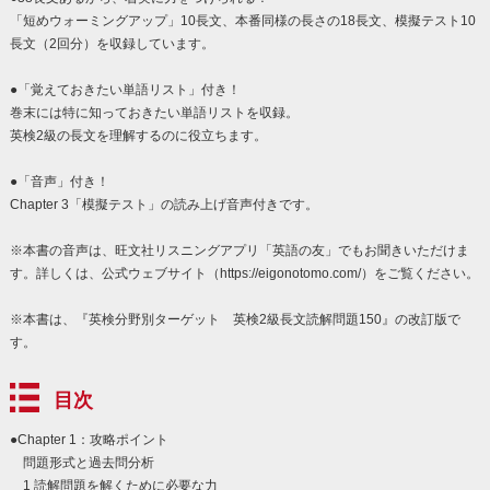
「短めウォーミングアップ」10長文、本番同様の長さの18長文、模擬テスト10
長文（2回分）を収録しています。
●「覚えておきたい単語リスト」付き！
巻末には特に知っておきたい単語リストを収録。
英検2級の長文を理解するのに役立ちます。
●「音声」付き！
Chapter 3「模擬テスト」の読み上げ音声付きです。
※本書の音声は、旺文社リスニングアプリ「英語の友」でもお聞きいただけま
す。詳しくは、公式ウェブサイト（https://eigonotomo.com/）をご覧ください。
※本書は、『英検分野別ターゲット 英検2級長文読解問題150』の改訂版で
す。
目次
●Chapter 1：攻略ポイント
問題形式と過去問分析
1 読解問題を解くために必要な力