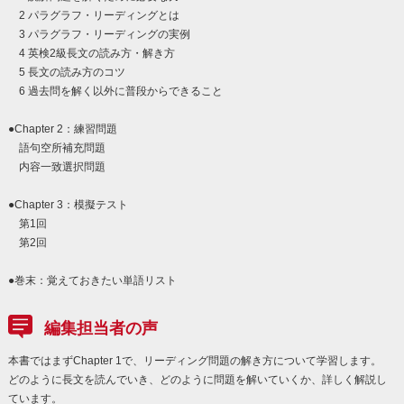
2 パラグラフ・リーディングとは
3 パラグラフ・リーディングの実例
4 英検2級長文の読み方・解き方
5 長文の読み方のコツ
6 過去問を解く以外に普段からできること
●Chapter 2：練習問題
語句空所補充問題
内容一致選択問題
●Chapter 3：模擬テスト
第1回
第2回
●巻末：覚えておきたい単語リスト
編集担当者の声
本書ではまずChapter 1で、リーディング問題の解き方について学習します。
どのように長文を読んでいき、どのように問題を解いていくか、詳しく解説し
ています。