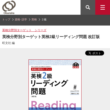
トップ
資格･語学
英検
２級
英検分野別ターゲット シリーズ
英検分野別ターゲット英検2級リーディング問題 改訂版
旺文社 編