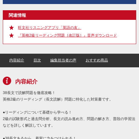
関連情報
旺文社リスニングアプリ「英語の友」
『英検2級リーディング問題［改訂版］』音声ダウンロード
内容紹介
目次
編集担当者の声
おすすめ商品
内容紹介
38長文で読解問題を徹底攻略！
英検2級のリーディング（長文読解）問題に特化した対策書です。
●リーディングについて基礎から学べる！
2級の試験形式と過去問分析、長文の読み進め方、問題の解き方、普段の学習法
などを詳しく解説しています。
●38長文あるから、着実に力をつけられる！