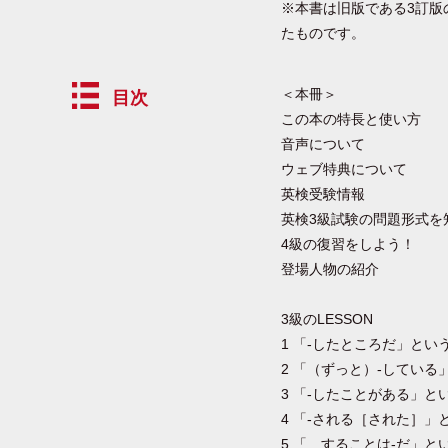
※本書は旧版である3訂版
たものです。
＜本冊＞
目次
この本の特長と使い方
音声について
ウェブ特典について
英検受験情報
英検3級試験の問題形式を
4級の復習をしよう！
登場人物の紹介
3級のLESSON
1 「-したところだ」とい
2 「（ずっと）-している
3 「-したことがある」と
4 「-される［された］」
5 「…することは-だ」と