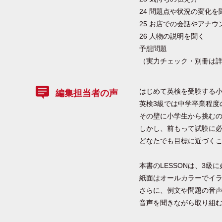
24 問題点や状況の変化を
25 お店での会話やアナウ
26 人物の説明を
予想問題
（実力チェック・別冊は
はじめて英検を受験する小
編集担当者の声
英検3級では中学卒業程度
その壁に小学生から挑む
しかし、前もって試験に
どなたでも目標に近づく
本書のLESSONは、3
紙面はオールカラーでイ
さらに、例文や問題の音
音声を聞きながら取り組