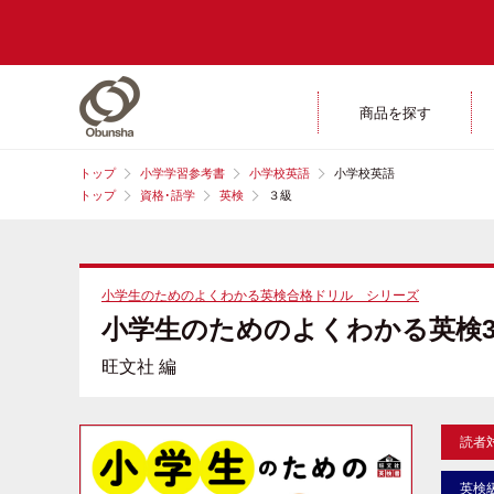
商品を探す
トップ
小学学習参考書
小学校英語
小学校英語
トップ
資格･語学
英検
３級
小学生のためのよくわかる英検合格ドリル シリーズ
小学生のためのよくわかる英検3
旺文社 編
読者
英検