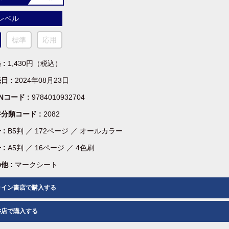
レベル
標準
応用
 :
1,430円（税込）
日 :
2024年08月23日
BNコード :
9784010932704
分類コード :
2082
 :
B5判 ／ 172ページ ／ オールカラー
 :
A5判 ／ 16ページ ／ 4色刷
他 :
マークシート
ライン書店で購入する
書店で購入する