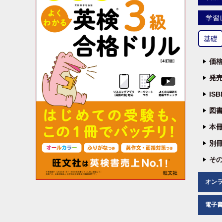
学習
基礎
価格
発売
IS
図書
本冊
別冊
その
オン
電子