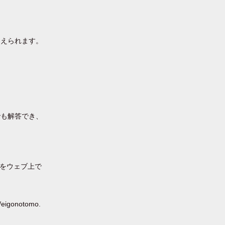
覚えられます。
でも解答でき、
題をウェブ上で
onotomo.