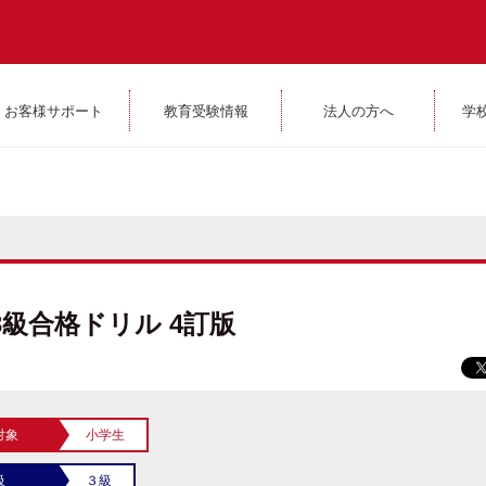
お客様サポート
教育受験情報
法人の方へ
学
級合格ドリル 4訂版
対象
小学生
級
３級