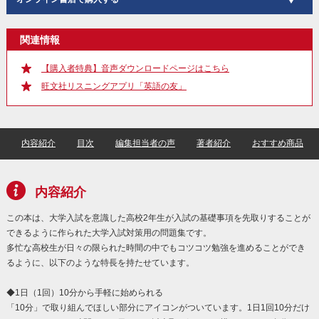
関連情報
【購入者特典】音声ダウンロードページはこちら
旺文社リスニングアプリ「英語の友」
内容紹介
目次
編集担当者の声
著者紹介
おすすめ商品
内容紹介
この本は、大学入試を意識した高校2年生が入試の基礎事項を先取りすることが
できるように作られた大学入試対策用の問題集です。
多忙な高校生が日々の限られた時間の中でもコツコツ勉強を進めることができ
るように、以下のような特長を持たせています。
◆1日（1回）10分から手軽に始められる
「10分」で取り組んでほしい部分にアイコンがついています。1日1回10分だけ