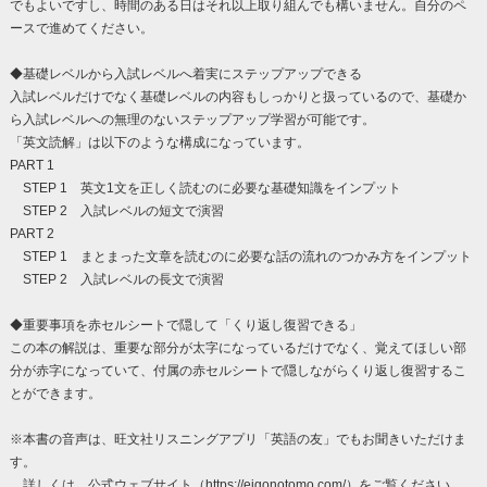
でもよいですし、時間のある日はそれ以上取り組んでも構いません。自分のペ
ースで進めてください。
◆基礎レベルから入試レベルへ着実にステップアップできる
入試レベルだけでなく基礎レベルの内容もしっかりと扱っているので、基礎か
ら入試レベルへの無理のないステップアップ学習が可能です。
「英文読解」は以下のような構成になっています。
PART 1
STEP 1 英文1文を正しく読むのに必要な基礎知識をインプット
STEP 2 入試レベルの短文で演習
PART 2
STEP 1 まとまった文章を読むのに必要な話の流れのつかみ方をインプット
STEP 2 入試レベルの長文で演習
◆重要事項を赤セルシートで隠して「くり返し復習できる」
この本の解説は、重要な部分が太字になっているだけでなく、覚えてほしい部
分が赤字になっていて、付属の赤セルシートで隠しながらくり返し復習するこ
とができます。
※本書の音声は、旺文社リスニングアプリ「英語の友」でもお聞きいただけま
す。
詳しくは、公式ウェブサイト（https://eigonotomo.com/）をご覧ください。