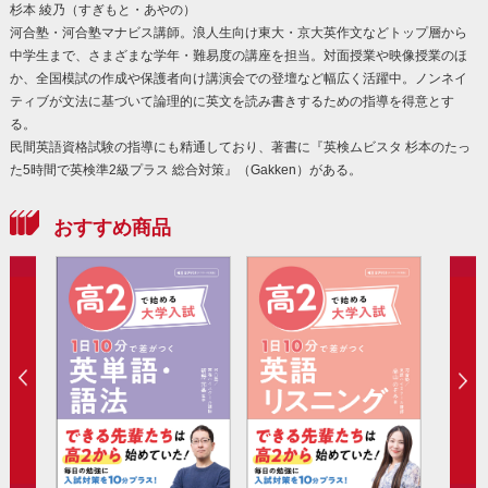
杉本 綾乃（すぎもと・あやの）
河合塾・河合塾マナビス講師。浪人生向け東大・京大英作文などトップ層から
中学生まで、さまざまな学年・難易度の講座を担当。対面授業や映像授業のほ
か、全国模試の作成や保護者向け講演会での登壇など幅広く活躍中。ノンネイ
ティブが文法に基づいて論理的に英文を読み書きするための指導を得意とす
る。
民間英語資格試験の指導にも精通しており、著書に『英検ムビスタ 杉本のたっ
た5時間で英検準2級プラス 総合対策』（Gakken）がある。
おすすめ商品