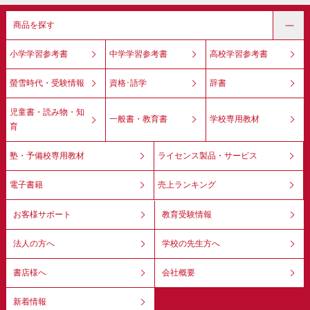
商品を探す
小学学習参考書
中学学習参考書
高校学習参考書
螢雪時代・受験情報
資格･語学
辞書
児童書・読み物・知
一般書・教育書
学校専用教材
育
塾・予備校専用教材
ライセンス製品・サービス
電子書籍
売上ランキング
お客様サポート
教育受験情報
法人の方へ
学校の先生方へ
書店様へ
会社概要
新着情報