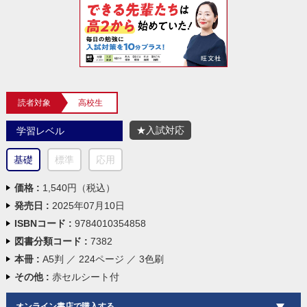
読者対象
高校生
★入試対応
学習レベル
基礎
標準
応用
価格 :
1,540円（税込）
発売日 :
2025年07月10日
ISBNコード :
9784010354858
図書分類コード :
7382
本冊 :
A5判 ／ 224ページ ／ 3色刷
その他 :
赤セルシート付
オンライン書店で購入する