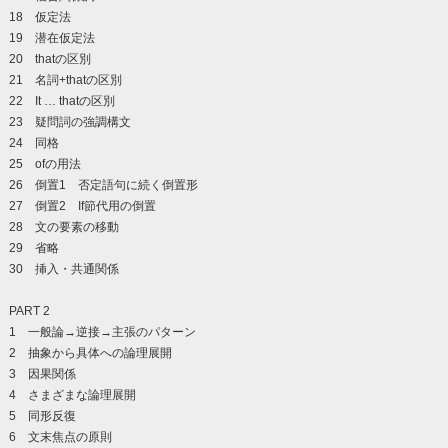
18 仮定法
19 潜在仮定法
20 thatの区別
21 名詞+thatの区別
22 It … thatの区別
23 疑問詞の強調構文
24 同格
25 ofの用法
26 倒置1 否定語句に続く倒置形
27 倒置2 If節代用の倒置
28 文の要素の移動
29 省略
30 挿入・共通関係
PART 2
1 一般論→逆接→主張のパターン
2 抽象から具体への論理展開
3 因果関係
4 さまざまな論理展開
5 同形反復
6 文末焦点の原則