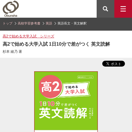
トップ
高校学習参考書
英語
英語長文・英文解釈
高2で始める大学入試 シリーズ
高2で始める大学入試 1日10分で差がつく 英文読解
杉本 綾乃 著