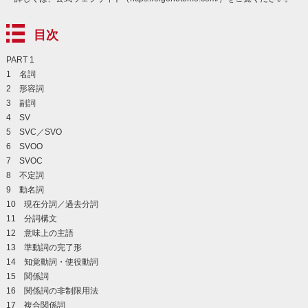
目次
PART 1
1 名詞
2 形容詞
3 副詞
4 SV
5 SVC／SVO
6 SVOO
7 SVOC
8 不定詞
9 動名詞
10 現在分詞／過去分詞
11 分詞構文
12 意味上の主語
13 準動詞の完了形
14 知覚動詞・使役動詞
15 関係詞
16 関係詞の非制限用法
17 複合関係詞