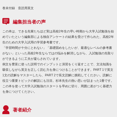
巻末付録 音読用英文
編集担当者の声
この本は、できる先輩たちほど実は高校2年生の早い時期から大学入試勉強を始
めていたという編集部による独自アンケートの結果を受けて作られた、高校2年
生のための大学入試用の学習参考書です。
「学習時間が十分にとれない」「基礎固めをしたいが、最適なレベルの参考書
がない」といった高校2年生ならではの悩みを解消しながら、入試勉強の先取り
ができるように工夫が凝らされています。
例文を豊富に使った説明でのインプットと演習をくり返すことで、文法知識を
吸収しながら英文を正しく読む力を身につけることができます。PART 1で英文
1文の読解をマスターしたら、PART 2で長文読解に挑戦してください。読解に
役立つ重要トピックの解説にも注目。杉本先生の熱い思いが詰まった1冊です。
この本を使って大学入試勉強のスタートを早めに切り、周囲に差がつく基礎力
を身につけてください。
著者紹介