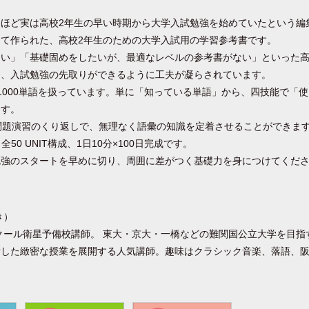
ほど実は高校2年生の早い時期から大学入試勉強を始めていたという編
て作られた、高校2年生のための大学入試用の学習参考書です。
い」「基礎固めをしたいが、最適なレベルの参考書がない」といった高
ら、入試勉強の先取りができるように工夫が凝らされています。
1000単語を扱っています。単に「知っている単語」から、四技能で「
ます。
Y 2 問題演習のくり返しで、無理なく語彙の知識を定着させることができま
IT、全50 UNIT構成、1日10分×100日完成です。
勉強のスタートを早めに切り、周囲に差がつく基礎力を身につけてくだ
き）
クール衛星予備校講師。 東大・京大・一橋などの難関国公立大学を目指
析した緻密な授業を展開する人気講師。趣味はクラシック音楽、落語、