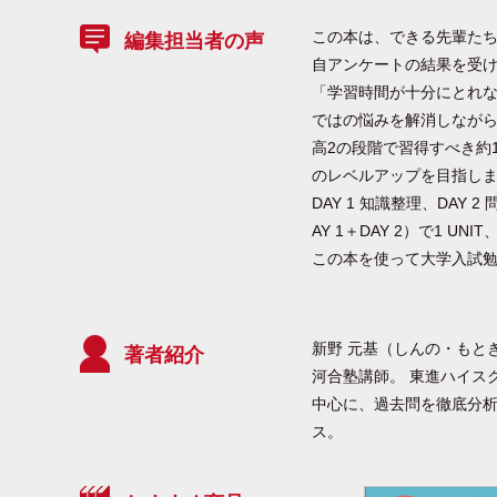
この本は、できる先輩たち
編集担当者の声
自アンケートの結果を受け
「学習時間が十分にとれな
ではの悩みを解消しなが
高2の段階で習得すべき約
のレベルアップを目指し
DAY 1 知識整理、DA
AY 1＋DAY 2）で1 UN
この本を使って大学入試
新野 元基（しんの・もと
著者紹介
河合塾講師。 東進ハイス
中心に、過去問を徹底分
ス。