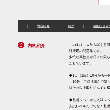
内容紹介
目次
編集担当者
この本は、大学入試を意識
内容紹介
対策用の問題集です。
多忙な高校生が日々の限
たせています。
◆1日（1回）10分から手
「10分」で取り組んでほ
はそれ以上取り組んでも
◆基礎レベルから入試レ
入試レベルだけでなく基