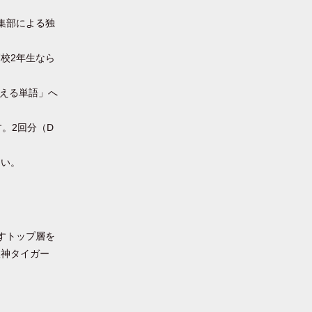
集部による独
校2年生なら
使える単語」へ
す。2回分（D
さい。
すトップ層を
阪神タイガー