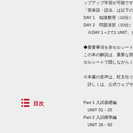
ップアップ学習が可能で
「英単語・語法」は以下
DAY 1 知識整理（1
DAY 2 問題演習（10
※DAY 1＋2で1 UNIT
◆重要事項を赤セルシー
この本の解説は、重要な
セルシートで隠しながら
※本書の音声は、旺文社
詳しくは、公式ウェブサイト（h
Part 1 入試基礎編
目次
UNIT 01－25
Part 2 入試標準編
UNIT 26－50