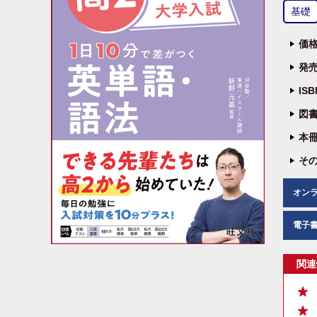
基礎
価格
発売
IS
図書
本冊
その
オン
電子
関連