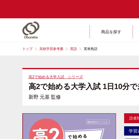
商品を探す
トップ
高校学習参考書
英語
英単熟語
高2で始める大学入試 シリーズ
高2で始める大学入試 1日10分
新野 元基 監修
読者
学習