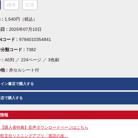
標準
応用
 :
1,540円（税込）
日 :
2025年07月10日
BNコード :
9784010354841
分類コード :
7382
 :
A5判 ／ 224ページ ／ 3色刷
他 :
赤セルシート付
ライン書店で購入する
書店で購入する
情報
【購入者特典】音声ダウンロードページはこちら
旺文社リスニングアプリ「英語の友」