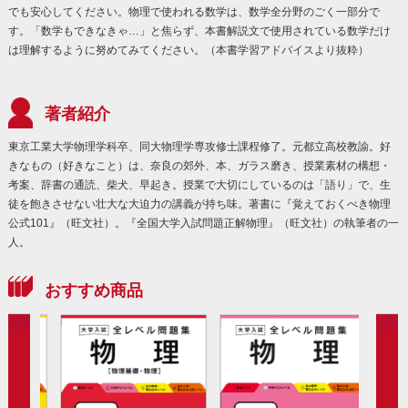
でも安心してください。物理で使われる数学は、数学全分野のごく一部分で
す。「数学もできなきゃ…」と焦らず、本書解説文で使用されている数学だけ
は理解するように努めてみてください。（本書学習アドバイスより抜粋）
著者紹介
東京工業大学物理学科卒、同大物理学専攻修士課程修了。元都立高校教諭。好
きなもの（好きなこと）は、奈良の郊外、本、ガラス磨き、授業素材の構想・
考案、辞書の通読、柴犬、早起き。授業で大切にしているのは「語り」で、生
徒を飽きさせない壮大な大迫力の講義が持ち味。著書に『覚えておくべき物理
公式101』（旺文社）。『全国大学入試問題正解物理』（旺文社）の執筆者の一
人。
おすすめ商品