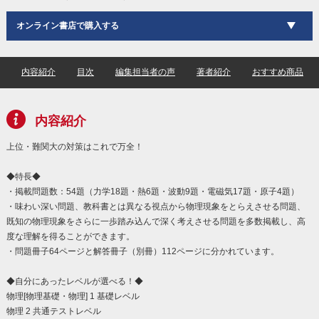
オンライン書店で購入する
内容紹介
目次
編集担当者の声
著者紹介
おすすめ商品
内容紹介
上位・難関大の対策はこれで万全！
◆特長◆
・掲載問題数：54題（力学18題・熱6題・波動9題・電磁気17題・原子4題）
・味わい深い問題、教科書とは異なる視点から物理現象をとらえさせる問題、
既知の物理現象をさらに一歩踏み込んで深く考えさせる問題を多数掲載し、高
度な理解を得ることができます。
・問題冊子64ページと解答冊子（別冊）112ページに分かれています。
◆自分にあったレベルが選べる！◆
物理[物理基礎・物理] 1 基礎レベル
物理 2 共通テストレベル