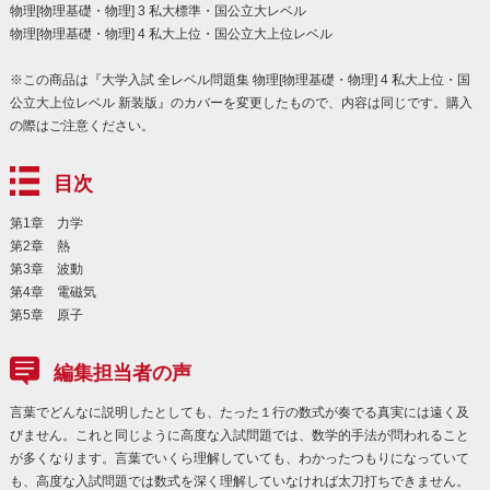
物理[物理基礎・物理] 3 私大標準・国公立大レベル
物理[物理基礎・物理] 4 私大上位・国公立大上位レベル
※この商品は『大学入試 全レベル問題集 物理[物理基礎・物理] 4 私大上位・国
公立大上位レベル 新装版』のカバーを変更したもので、内容は同じです。購入
の際はご注意ください。
目次
第1章 力学
第2章 熱
第3章 波動
第4章 電磁気
第5章 原子
編集担当者の声
言葉でどんなに説明したとしても、たった１行の数式が奏でる真実には遠く及
びません。これと同じように高度な入試問題では、数学的手法が問われること
が多くなります。言葉でいくら理解していても、わかったつもりになっていて
も、高度な入試問題では数式を深く理解していなければ太刀打ちできません。