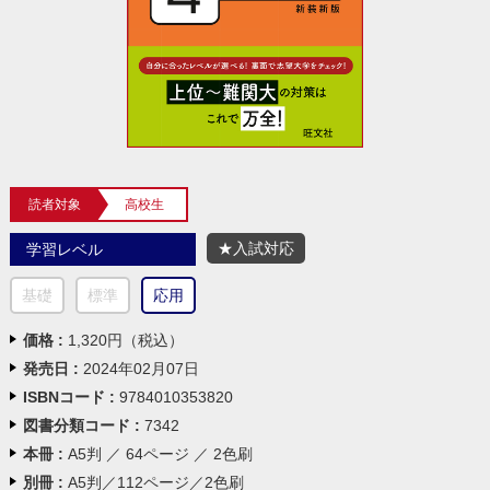
読者対象
高校生
★入試対応
学習レベル
基礎
標準
応用
価格 :
1,320円（税込）
発売日 :
2024年02月07日
ISBNコード :
9784010353820
図書分類コード :
7342
本冊 :
A5判 ／ 64ページ ／ 2色刷
別冊 :
A5判／112ページ／2色刷