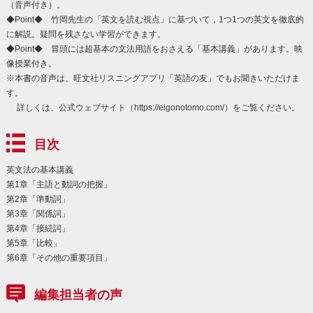
（音声付き）。
◆Point◆ 竹岡先生の「英文を読む視点」に基づいて，1つ1つの英文を徹底的
に解説。疑問を残さない学習ができます。
◆Point◆ 冒頭には超基本の文法用語をおさえる「基本講義」があります。映
像授業付き。
※本書の音声は、旺文社リスニングアプリ「英語の友」でもお聞きいただけま
す。
詳しくは、公式ウェブサイト（https://eigonotomo.com/）をご覧ください。
目次
英文法の基本講義
第1章「主語と動詞の把握」
第2章「準動詞」
第3章「関係詞」
第4章「接続詞」
第5章「比較」
第6章「その他の重要項目」
編集担当者の声