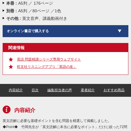
本冊 :
A5判 ／ 176ページ
別冊 :
A5判 ／80ページ ／1色
その他 :
英文音声、講義動画付き
オンライン書店で購入する
関連情報
英語 問題精講シリーズ専用ウェブサイト
旺文社リスニングアプリ「英語の友」
内容紹介
目次
編集担当者の声
著者紹介
おすすめ商品
内容紹介
英文読解に必要な基礎ポイントを含む問題を精選して掲載しました。
◆Point◆ 竹岡先生が「英文読解に本当に必要なポイント」だけに絞った72問