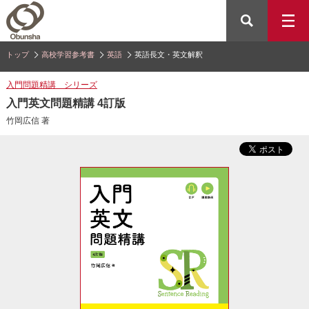
トップ
高校学習参考書
英語
英語長文・英文解釈
入門問題精講 シリーズ
入門英文問題精講 4訂版
竹岡広信 著