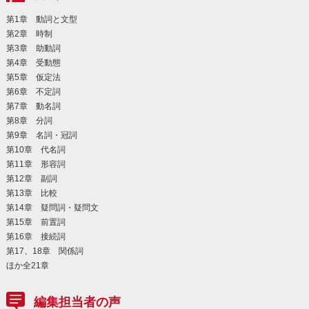
第1章 動詞と文型
第2章 時制
第3章 助動詞
第4章 受動態
第5章 仮定法
第6章 不定詞
第7章 動名詞
第8章 分詞
第9章 名詞・冠詞
第10章 代名詞
第11章 形容詞
第12章 副詞
第13章 比較
第14章 疑問詞・疑問文
第15章 前置詞
第16章 接続詞
第17、18章 関係詞
ほか全21章
編集担当者の声