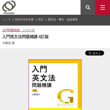
トップ
高校学習参考書
英語
英文法・構文・会話表現
入門問題精講 シリーズ
入門英文法問題精講 4訂版
小崎充 著