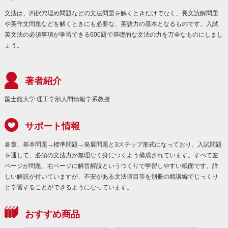
文法は、四択穴埋め問題などの文法問題を解くときだけでなく、長文読解問題
や英作文問題などを解くときにも必要な、英語力の基本となるものです。入試
英文法の必須事項が学習できる600題で基礎的な文法の力を万全なものにしまし
ょう。
著者紹介
国士舘大学 理工学部人間情報学系教授
サポート情報
各章、基本問題→標準問題→発展問題と3ステップ形式になっており、入試問題
を通して、必須の文法力が無理なく身につくよう構成されています。すべて左
ページが問題、右ページに解答解説というつくりで学習しやすい紙面です。詳
しい解説が付いていますが、不安がある文法項目等を別冊の精講編でじっくり
と学習することができるようになっています。
おすすめ商品