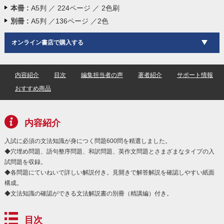
本冊 :
A5判 ／ 224ページ ／ 2色刷
別冊 :
A5判 ／136ページ ／2色
オンライン書店で購入する
内容紹介
目次
編集担当者の声
著者紹介
サポート情報
おすすめ商品
内容紹介
入試に必須の文法知識が身につく問題600問を精選しました。
◆穴埋め問題、語句整序問題、和訳問題、英作文問題とさまざまなタイプの入
試問題を収録。
◆各問題にていねいで詳しい解説付き。見開きで解答解説を確認しやすい紙面
構成。
◆文法知識の確認ができる文法解説書の別冊（精講編）付き。
目次