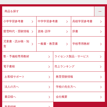
商品を探す
小学学習参考書
中学学習参考書
高校学習参考書
螢雪時代・受験情報
資格･語学
辞書
児童書・読み物・知
一般書・教育書
学校専用教材
育
塾・予備校専用教材
ライセンス製品・サービス
電子書籍
売上ランキング
お客様サポート
教育受験情報
法人の方へ
学校の先生方へ
書店様へ
会社概要
新着情報