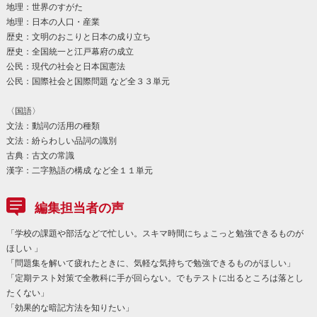
地理：世界のすがた
地理：日本の人口・産業
歴史：文明のおこりと日本の成り立ち
歴史：全国統一と江戸幕府の成立
公民：現代の社会と日本国憲法
公民：国際社会と国際問題 など全３３単元
〈国語〉
文法：動詞の活用の種類
文法：紛らわしい品詞の識別
古典：古文の常識
漢字：二字熟語の構成 など全１１単元
編集担当者の声
「学校の課題や部活などで忙しい。スキマ時間にちょこっと勉強できるものが
ほしい 」
「問題集を解いて疲れたときに、気軽な気持ちで勉強できるものがほしい」
「定期テスト対策で全教科に手が回らない。でもテストに出るところは落とし
たくない」
「効果的な暗記方法を知りたい」