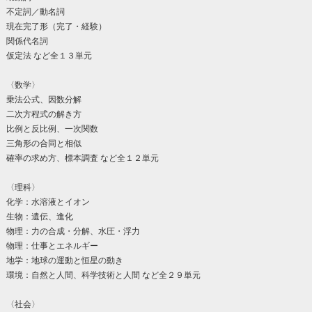
不定詞／動名詞
現在完了形（完了・経験）
関係代名詞
仮定法 など全１３単元
〈数学〉
乗法公式、因数分解
二次方程式の解き方
比例と反比例、一次関数
三角形の合同と相似
確率の求め方、標本調査 など全１２単元
〈理科〉
化学：水溶液とイオン
生物：遺伝、進化
物理：力の合成・分解、水圧・浮力
物理：仕事とエネルギー
地学：地球の運動と恒星の動き
環境：自然と人間、科学技術と人間 など全２９単元
〈社会〉