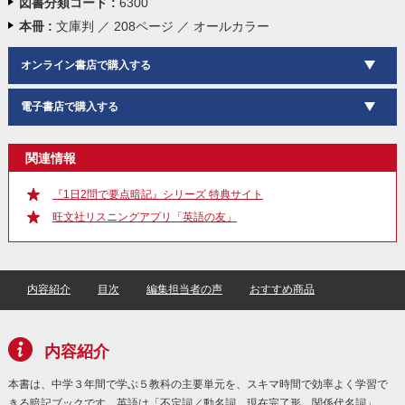
図書分類コード :
6300
本冊 :
文庫判 ／ 208ページ ／ オールカラー
オンライン書店で購入する
電子書店で購入する
関連情報
『1日2問で要点暗記』シリーズ 特典サイト
旺文社リスニングアプリ「英語の友」
内容紹介
目次
編集担当者の声
おすすめ商品
内容紹介
本書は、中学３年間で学ぶ５教科の主要単元を、スキマ時間で効率よく学習で
きる暗記ブックです。英語は「不定詞／動名詞、現在完了形、関係代名詞」、