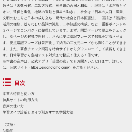
数学は「因数分解、二次方程式、三角形の合同と相似」、理科は「水溶液とイ
オン、遺伝と進化、地球の運動と恒星の動き」、社会は「日本の人口・産業、
文明のおこりと日本の成り立ち、現代の社会と日本国憲法」、国語は「動詞の
活用の種類、紛らわしい品詞の識別、二字熟語の構成」など、重要ポイントを
２ページでコンパクトに整理しています。まず、問題ページで要点をチェック
し、次ページの解説で理解し、さらに要点暗記フレーズで知識を定着させま
す。要点暗記フレーズは音声化して紙面の二次元コードから聞くことができま
す。また、要点チェック問題を特典サイトからダウンロードして復習もできま
す。日常学習から定期テスト対策まで幅広く使える１冊です。
※本書の音声は、公式アプリ「英語の友」でもお聞きいただけます。詳しく
は、公式サイト（https://eigonotomo.com/）をご覧ください。
目次
本書の特長と使い方
特典サイトの利用方法
音声の使い方
学習タイプ診断とタイプ別おすすめ学習方法
〈英語〉
助動詞