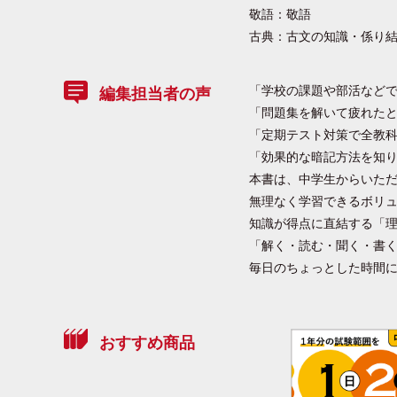
敬語：敬語
古典：古文の知識・係り結
「学校の課題や部活などで
編集担当者の声
「問題集を解いて疲れた
「定期テスト対策で全教
「効果的な暗記方法を知
本書は、中学生からいた
無理なく学習できるボリ
知識が得点に直結する「
「解く・読む・聞く・書
毎日のちょっとした時間
おすすめ商品