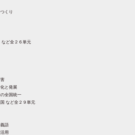
のつくり
 など全２６単元
災害
変化と発展
吉の全国統一
国 など全２９単元
多義語
の活用