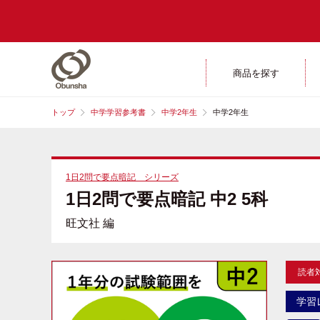
商品を探す
トップ
中学学習参考書
中学2年生
中学2年生
1日2問で要点暗記 シリーズ
1日2問で要点暗記 中2 5科
旺文社 編
読者
学習