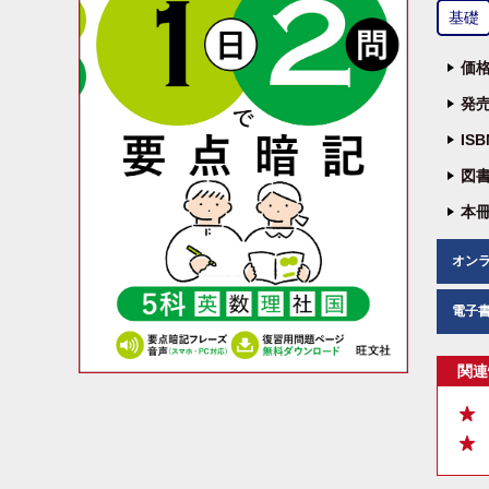
基礎
価格
発売
IS
図書
本冊
オン
電子
関連