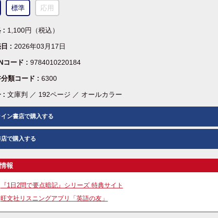
標準
応用
 :
1,100円（税込）
日 :
2026年03月17日
BNコード :
9784010220184
分類コード :
6300
 :
文庫判 ／ 192ページ ／ オールカラー
ライン書店で購入する
書店で購入する
情報
『1日2問で要点暗記』シリーズ 特典サイト
旺文社リスニングアプリ「英語の友」