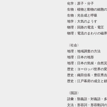
化学：原子・分子
生物：植物と動物の細胞
生物：光合成と呼吸
地学：大気のようす
物理：回路の電流・電圧
物理：電流のまわりの磁界
〈社会〉
地理：地域調査の方法
地理：日本の地形
地理：日本の気候・自然
歴史：ヨーロッパ世界の
歴史：織田信長・豊臣秀
歴史：江戸幕府の成立と鎖
〈国語〉
語彙：類義語・対義語・
文法：形容詞・形容動詞