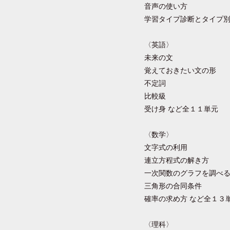
音声の使い方
学習タイプ診断とタイプ
〈英語〉
未来の文
覚えておきたい文の形
不定詞
比較級
受け身 など全１１単元
〈数学〉
文字式の利用
連立方程式の解き方
一次関数のグラフを調べ
三角形の合同条件
確率の求め方 など全１３
〈理科〉