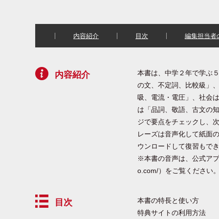
内容紹介
目次
編集担当者
本書は、中学２年で学ぶ
内容紹介
の文、不定詞、比較級」
吸、電流・電圧」、社会
は「品詞、敬語、古文の
ジで要点をチェックし、
レーズは音声化して紙面
ウンロードして復習もで
※本書の音声は、公式アプリ「
o.com/）をご覧ください
本書の特長と使い方
目次
特典サイトの利用方法