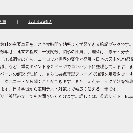
の声
おすすめ商品
５教科の主要単元を、スキマ時間で効率よく学習できる暗記ブックです
、数学は「連立方程式、一次関数、図形の性質」、理科は「原子・分子
は「地域調査の方法、ヨーロッパ世界の変化と発展～日本の民主化と経
知識」など、重要ポイントを２ページでコンパクトに整理しています。
次ページの解説で理解し、さらに要点暗記フレーズで知識を定着させま
の二次元コードから聞くことができます。また、要点チェック問題を特
きます。日常学習から定期テスト対策まで幅広く使える１冊です。
英語の友」でもお聞きいただけます。詳しくは、公式サイト（https://e
。