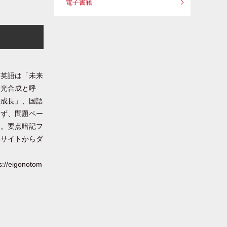
電子書籍
。英語は「未来
、光合成と呼
済成長」、国語
まず、問題ペー
す。要点暗記フ
典サイトからダ
igonotom