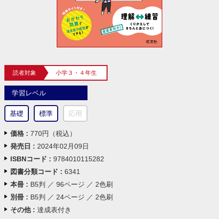
読者対象
小学３・４年生
学習レベル
基礎
標準
応用
価格 :
770円（税込）
発売日 :
2024年02月09日
ISBNコード :
9784010115282
図書分類コード :
6341
本冊 :
B5判 ／ 96ページ ／ 2色刷
別冊 :
B5判 ／ 24ページ ／ 2色刷
その他 :
達成表付き