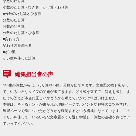
小数のわり算
小数のたし算・ひき算・かけ算・わり算
■分数のたし算とひき算
分数のたし算
分数のひき算
分数のたし算・ひき算
■変わり方
変わり方を調べる
■がい数
がい数を使った計算
編集担当者の声
4年生の算数からは、わり算や小数、分数が出てきます。文章題の幅も広がっ
て、いろいろなタイプの問題が出てきます。どう式を立てて、答えを出し、ま
たその答えが本当に正しいかどうかを考えていかなければいけません。
本書は、考えるヒントが書かれた理解ページでポイントや解答のコツを学び、
練習ページで身についたかどうかを確認するという構成になっています。この
ドリルを使って、いろいろな文章題をくり返し学習し、算数の基礎を身につけ
ていってください。