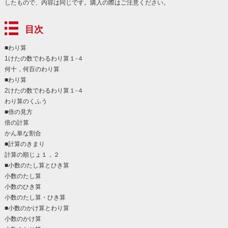
したもので、内容は同じです。購入の際はご注意ください。
目次
■わり算
1けたの数でわるわり算１-４
何十，何百のわり算
■わり算
2けたの数でわるわり算１-４
わり算のくふう
■倍の見方
倍の計算
かん単な割合
■計算のきまり
計算の順じょ１，２
■小数のたし算とひき算
小数のたし算
小数のひき算
小数のたし算・ひき算
■小数のかけ算とわり算
小数のかけ算