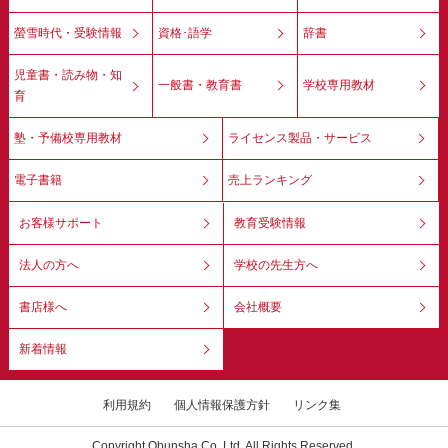
螢雪時代・受験情報
資格･語学
辞書
児童書・読み物・知
一般書・教育書
学校専用教材
育
塾・予備校専用教材
ライセンス製品・サービス
電子書籍
売上ランキング
お客様サポート
教育受験情報
法人の方へ
学校の先生方へ
書店様へ
会社概要
新着情報
利用規約
個人情報保護方針
リンク集
Copyright Obunsha Co.,Ltd. All Rights Reserved.