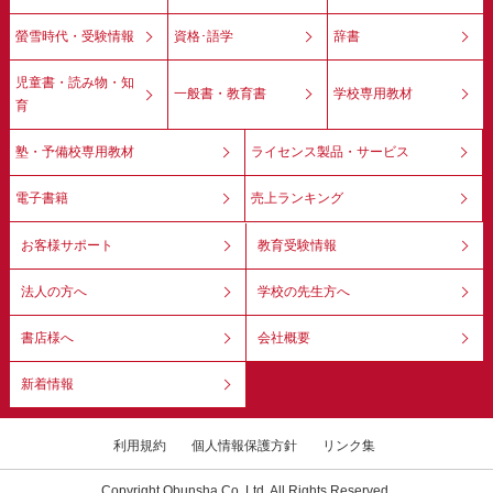
螢雪時代・受験情報
資格･語学
辞書
児童書・読み物・知
一般書・教育書
学校専用教材
育
塾・予備校専用教材
ライセンス製品・サービス
電子書籍
売上ランキング
お客様サポート
教育受験情報
法人の方へ
学校の先生方へ
書店様へ
会社概要
新着情報
利用規約
個人情報保護方針
リンク集
Copyright Obunsha Co.,Ltd. All Rights Reserved.