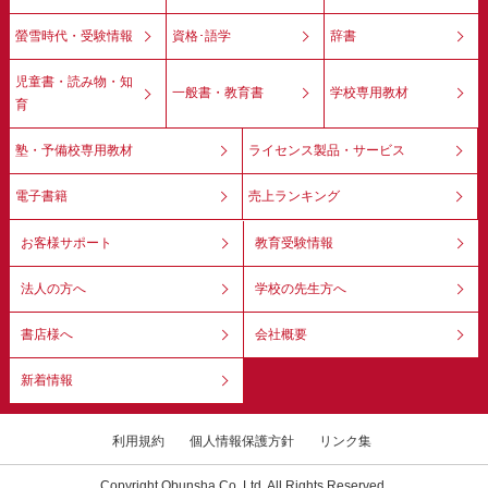
螢雪時代・受験情報
資格･語学
辞書
児童書・読み物・知
一般書・教育書
学校専用教材
育
塾・予備校専用教材
ライセンス製品・サービス
電子書籍
売上ランキング
お客様サポート
教育受験情報
法人の方へ
学校の先生方へ
書店様へ
会社概要
新着情報
利用規約
個人情報保護方針
リンク集
Copyright Obunsha Co.,Ltd. All Rights Reserved.