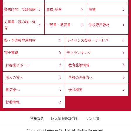
螢雪時代・受験情報
資格･語学
辞書
児童書・読み物・知
一般書・教育書
学校専用教材
育
塾・予備校専用教材
ライセンス製品・サービス
電子書籍
売上ランキング
お客様サポート
教育受験情報
法人の方へ
学校の先生方へ
書店様へ
会社概要
新着情報
利用規約
個人情報保護方針
リンク集
Copyright Obunsha Co.,Ltd. All Rights Reserved.