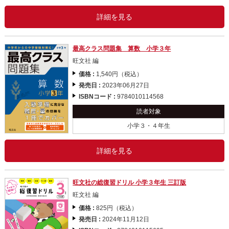
詳細を見る
最高クラス問題集 算数 小学３年
旺文社 編
価格 :
1,540円（税込）
発売日 :
2023年06月27日
ISBNコード :
9784010114568
読者対象
小学３・４年生
詳細を見る
旺文社の総復習ドリル 小学３年生 三訂版
旺文社 編
価格 :
825円（税込）
発売日 :
2024年11月12日