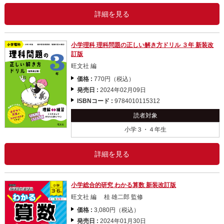
詳細を見る
小学理科 理科問題の正しい解き方ドリル ３年 新装改
訂版
旺文社 編
価格 :
770円（税込）
発売日 :
2024年02月09日
ISBNコード :
9784010115312
読者対象
小学３・４年生
詳細を見る
小学総合的研究 わかる算数 新装改訂版
旺文社 編 桂 雄二郎 監修
価格 :
3,080円（税込）
発売日 :
2024年01月30日