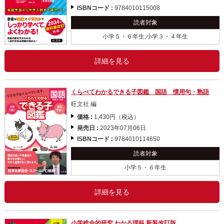
ISBNコード :
9784010115008
読者対象
小学５・６年生,小学３・４年生
詳細を見る
くらべてわかるできる子図鑑 国語 慣用句・熟語
旺文社 編
価格 :
1,430円（税込）
発売日 :
2023年07月06日
ISBNコード :
9784010114650
読者対象
小学５・６年生
詳細を見る
小学総合的研究 わかる理科 新装改訂版