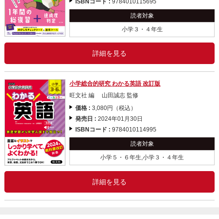
ISBNコード :
9784010115695
読者対象
小学３・４年生
詳細を見る
小学総合的研究 わかる英語 改訂版
旺文社 編 山田誠志 監修
価格 :
3,080円（税込）
発売日 :
2024年01月30日
ISBNコード :
9784010114995
読者対象
小学５・６年生,小学３・４年生
詳細を見る