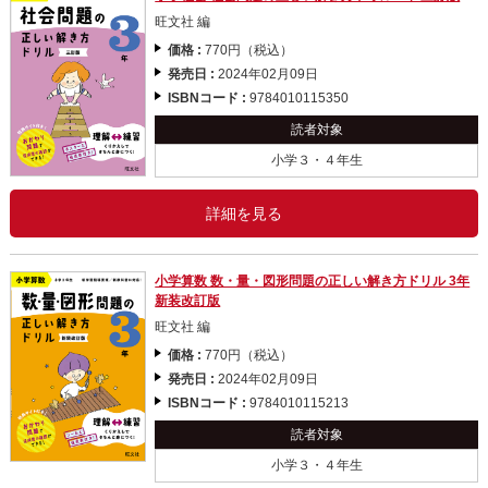
旺文社 編
価格 :
770円（税込）
発売日 :
2024年02月09日
ISBNコード :
9784010115350
読者対象
小学３・４年生
詳細を見る
小学算数 数・量・図形問題の正しい解き方ドリル 3年
新装改訂版
旺文社 編
価格 :
770円（税込）
発売日 :
2024年02月09日
ISBNコード :
9784010115213
読者対象
小学３・４年生