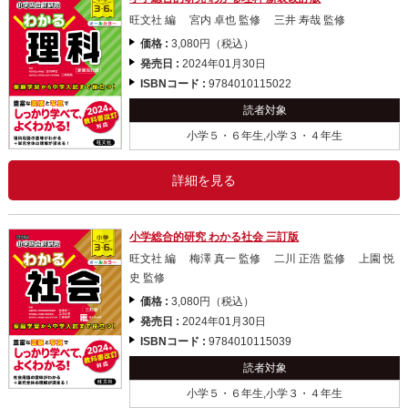
旺文社 編 宮内 卓也 監修 三井 寿哉 監修
価格 :
3,080円（税込）
発売日 :
2024年01月30日
ISBNコード :
9784010115022
読者対象
小学５・６年生,小学３・４年生
詳細を見る
小学総合的研究 わかる社会 三訂版
旺文社 編 梅澤 真一 監修 二川 正浩 監修 上園 悦
史 監修
価格 :
3,080円（税込）
発売日 :
2024年01月30日
ISBNコード :
9784010115039
読者対象
小学５・６年生,小学３・４年生