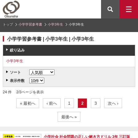
トップ
小学学習参考書
小学3年生
小学3年生
小学学習参考書 | 小学3年生 | 小学3年生
絞り込み
小学3年生
ソート
表示件数
24 件 2/3ページを表示
« 最初へ
‹ 前へ
1
2
3
次へ ›
最後へ »
小学社会 社会問題の正しい解き方ドリル 3年 三訂版