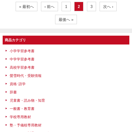
« 最初へ
‹ 前へ
1
2
3
次へ ›
最後へ »
商品カテゴリ
小学学習参考書
中学学習参考書
高校学習参考書
螢雪時代・受験情報
資格･語学
辞書
児童書・読み物・知育
一般書・教育書
学校専用教材
塾・予備校専用教材