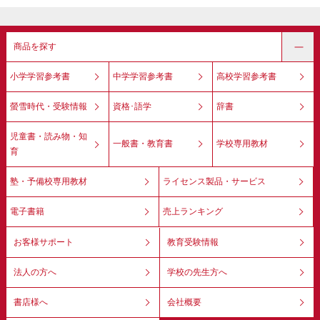
商品を探す
小学学習参考書
中学学習参考書
高校学習参考書
螢雪時代・受験情報
資格･語学
辞書
児童書・読み物・知
一般書・教育書
学校専用教材
育
塾・予備校専用教材
ライセンス製品・サービス
電子書籍
売上ランキング
お客様サポート
教育受験情報
法人の方へ
学校の先生方へ
書店様へ
会社概要