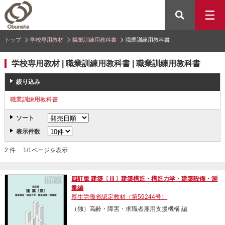
トップ
学校専用教材
職業訓練用教科書
職業訓練用教科書
学校専用教材 | 職業訓練用教科書 | 職業訓練用教科書
絞り込み
職業訓練用教科書
ソート
表示件数
2 件 1/1ページを表示
四訂版 建築〔Ⅲ〕建築構造・構造力学・建築設備・測
量編
厚生労働省認定教材（第59244号）
（独）高齢・障害・求職者雇用支援機構 編