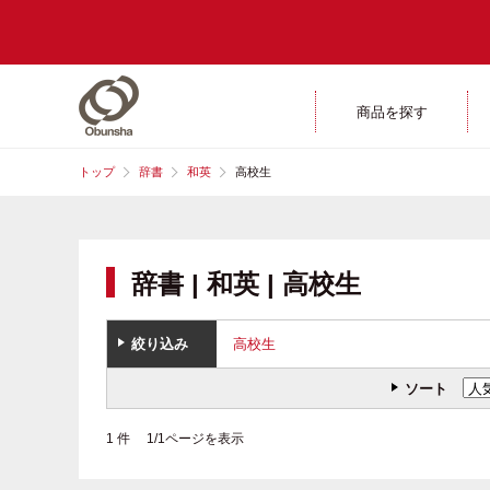
商品を探す
トップ
辞書
和英
高校生
辞書 | 和英 | 高校生
絞り込み
高校生
ソート
1 件 1/1ページを表示