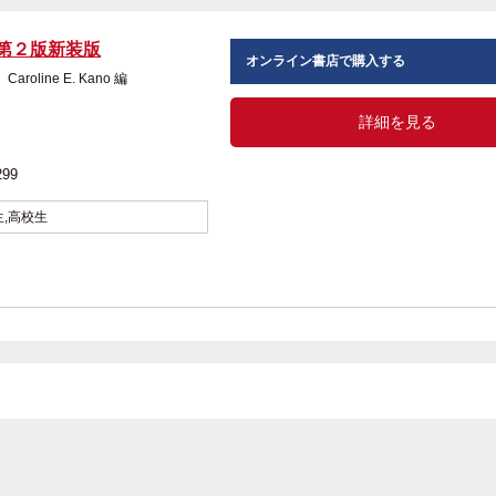
第２版新装版
オンライン書店で購入する
 Caroline E. Kano 編
詳細を見る
299
生,高校生