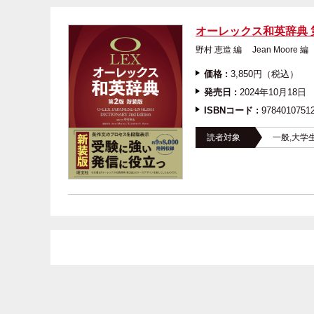
オーレックス和英辞典 
野村 恵造 編 Jean Moore 編
価格 :
3,850円（税込）
発売日 :
2024年10月18日
ISBNコード :
9784010751
読者対象
一般,大学