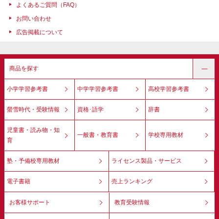
よくあるご質問（FAQ）
お問い合わせ
広告掲載について
商品を探す
小学学習参考書
中学学習参考書
高校学習参考書
螢雪時代・受験情報
資格･語学
辞書
児童書・読み物・知
一般書・教育書
学校専用教材
育
塾・予備校専用教材
ライセンス製品・サービス
電子書籍
売上ランキング
お客様サポート
教育受験情報