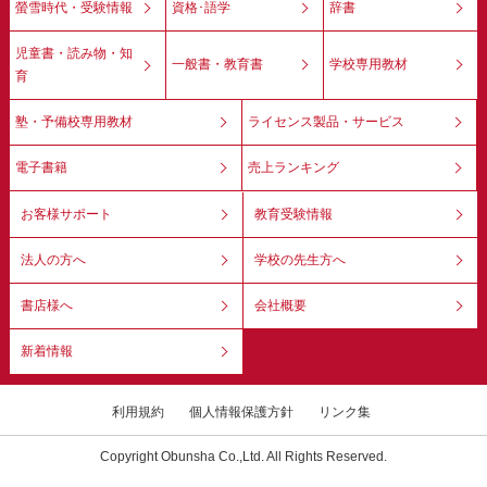
螢雪時代・受験情報
資格･語学
辞書
児童書・読み物・知
一般書・教育書
学校専用教材
育
塾・予備校専用教材
ライセンス製品・サービス
電子書籍
売上ランキング
お客様サポート
教育受験情報
法人の方へ
学校の先生方へ
書店様へ
会社概要
新着情報
利用規約
個人情報保護方針
リンク集
Copyright Obunsha Co.,Ltd. All Rights Reserved.