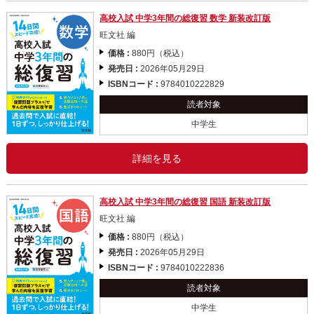
高校入試 中学3年間の総復習 数学 新装改訂版
旺文社 編
価格 :
880円（税込）
発売日 :
2026年05月29日
ISBNコード :
9784010222829
読者対象
中学生
詳細を見る
高校入試 中学3年間の総復習 国語 新装改訂版
旺文社 編
価格 :
880円（税込）
発売日 :
2026年05月29日
ISBNコード :
9784010222836
読者対象
中学生