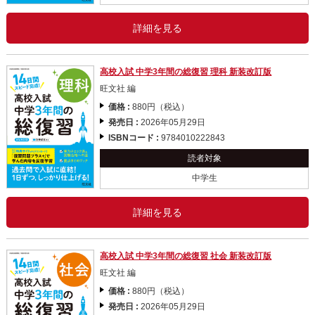
詳細を見る
高校入試 中学3年間の総復習 理科 新装改訂版
旺文社 編
価格 :
880円（税込）
発売日 :
2026年05月29日
ISBNコード :
9784010222843
読者対象
中学生
詳細を見る
高校入試 中学3年間の総復習 社会 新装改訂版
旺文社 編
価格 :
880円（税込）
発売日 :
2026年05月29日