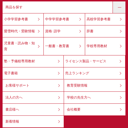
商品を探す
小学学習参考書
中学学習参考書
高校学習参考書
螢雪時代・受験情報
資格･語学
辞書
児童書・読み物・知
一般書・教育書
学校専用教材
育
塾・予備校専用教材
ライセンス製品・サービス
電子書籍
売上ランキング
お客様サポート
教育受験情報
法人の方へ
学校の先生方へ
書店様へ
会社概要
新着情報