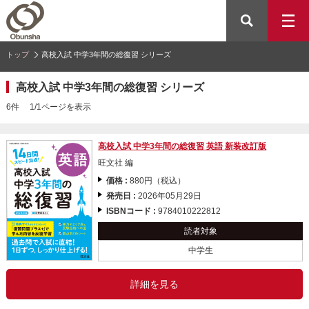
トップ
高校入試 中学3年間の総復習 シリーズ
高校入試 中学3年間の総復習 シリーズ
6件 1/1ページを表示
高校入試 中学3年間の総復習 英語 新装改訂版
旺文社 編
価格 :
880円（税込）
発売日 :
2026年05月29日
ISBNコード :
9784010222812
読者対象
中学生
詳細を見る