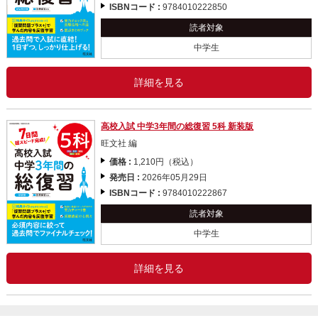
ISBNコード :
9784010222850
読者対象
中学生
詳細を見る
高校入試 中学3年間の総復習 5科 新装版
旺文社 編
価格 :
1,210円（税込）
発売日 :
2026年05月29日
ISBNコード :
9784010222867
読者対象
中学生
詳細を見る