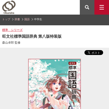
トップ
辞書
国語
中学生
標準 シリーズ
旺文社標準国語辞典 第八版特装版
森山卓郎 監修