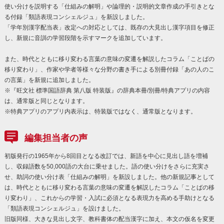
使い分けを説明する「仕組みの解明」や論理的・説明的文章作成の手引きとな
る付録「類語表現コンシェルジュ」を新設しました。
「学年別漢字配当表」改定への対応としては、既存の大見出し漢字項目を修正
し、新規に音訓の学習段階を示すマークを追加しています。
また、時代とともに移り変わる言葉の意味の変遷を解説したコラム「ことばの
移り変わり」、作家や学者等様々な分野の書き手による別冊付録「あの人のこ
の言葉」を新規に追加しました。
※『旺文社 標準国語辞典 第八版 特装版』の辞典本冊/別冊/特典アプリの内容
は、通常版と同じとなります。
※特典アプリのアプリ内表示は、特装版ではなく、通常版となります。
編集担当者の声
初版発行の1965年から8回目となる改訂では、新語を中心に見出し語を増補
し、収録語数を50,000語の大台に乗せました。語の使い分けをさらに充実さ
せ、助詞の使い分け表「仕組みの解明」を新設しました。他の新規記事として
は、時代とともに移り変わる言葉の意味の変遷を解説したコラム「ことばの移
り変わり」、これからの学習・入試に必須となる表現力を高める手助けとなる
「類語表現コンシェルジュ」を設けました。
旧版同様、大きな見出し文字、教科書体の配当漢字に加え、本文の仮名を変更