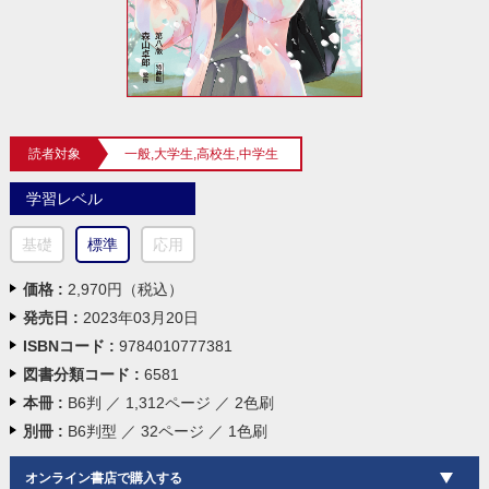
読者対象
一般,大学生,高校生,中学生
学習レベル
基礎
標準
応用
価格 :
2,970円（税込）
発売日 :
2023年03月20日
ISBNコード :
9784010777381
図書分類コード :
6581
本冊 :
B6判 ／ 1,312ページ ／ 2色刷
別冊 :
B6判型 ／ 32ページ ／ 1色刷
オンライン書店で購入する