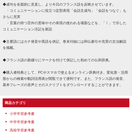
◆成句を全面的に見直し、より今日のフランス語を反映させています。
・コミュニケーションに役立つ定型表現「会話文成句」「会話をつなぐ」も
さらに充実
・言葉の持つ言外の意味やその表現の使われる場面などを、「！」で示した
コミュニケーション注記を新設
◆主要語にはカナ発音や英語を併記、巻末付録には和仏索引や充実の文法解説
を掲載。
◆フランス語の新綴りにマークを付けて併記した初めての仏和辞典。
◆購入者特典として、PCやスマホで使えるオンライン辞典付き。変化形・活用
形からの検索や動詞活用表が閲覧できて便利です。また、フランス語の発音、
基本フレーズの音声とそのスクリプトをダウンロードすることができます。
商品カテゴリ
小学学習参考書
中学学習参考書
高校学習参考書