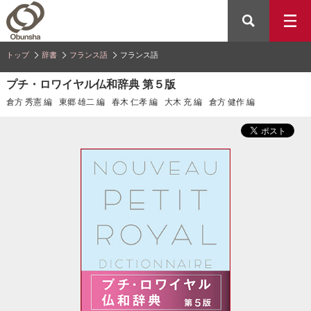
トップ
辞書
フランス語
フランス語
プチ・ロワイヤル仏和辞典 第５版
倉方 秀憲 編
東郷 雄二 編
春木 仁孝 編
大木 充 編
倉方 健作 編