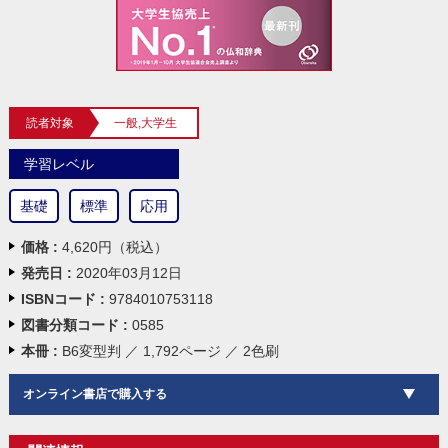
読者対象
一般,大学生
学習レベル
基礎
標準
応用
価格 :
4,620円（税込）
発売日 :
2020年03月12日
ISBNコード :
9784010753118
図書分類コード :
0585
本冊 :
B6変型判 ／ 1,792ページ ／ 2色刷
オンライン書店で購入する