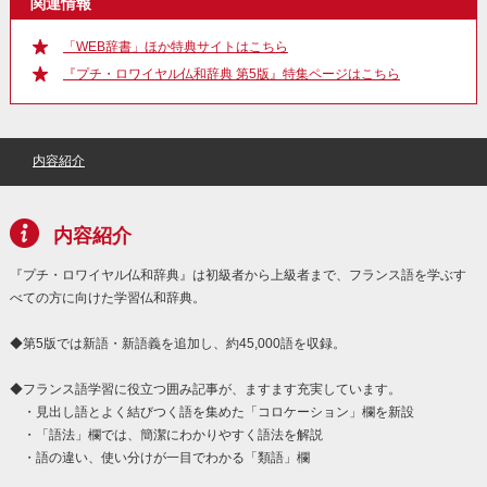
関連情報
「WEB辞書」ほか特典サイトはこちら
『プチ・ロワイヤル仏和辞典 第5版』特集ページはこちら
内容紹介
内容紹介
『プチ・ロワイヤル仏和辞典』は初級者から上級者まで、フランス語を学ぶす
べての方に向けた学習仏和辞典。
◆第5版では新語・新語義を追加し、約45,000語を収録。
◆フランス語学習に役立つ囲み記事が、ますます充実しています。
・見出し語とよく結びつく語を集めた「コロケーション」欄を新設
・「語法」欄では、簡潔にわかりやすく語法を解説
・語の違い、使い分けが一目でわかる「類語」欄