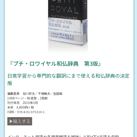
『プチ・ロワイヤル和仏辞典 第3版』
日常学習から専門的な翻訳にまで使える和仏辞典の決定
版
編集委員 恒川邦夫／牛場暁夫／吉田城
1408ページ・B6変型；2色刷
刊行年月 2010年3月
本体 4,800円＋税
ISBN：978-4-01-075310-1
インターネット用語や各種専門語を補強して約4万6千語を収録。