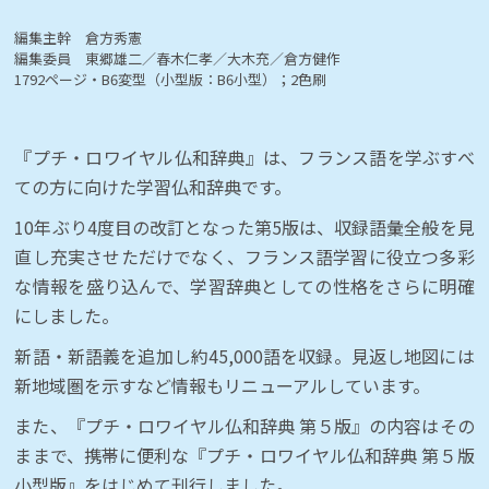
編集主幹 倉方秀憲
編集委員 東郷雄二／春木仁孝／大木充／倉方健作
1792ページ・B6変型（小型版：B6小型）；2色刷
『プチ・ロワイヤル仏和辞典』は、フランス語を学ぶすべ
ての方に向けた学習仏和辞典です。
10年ぶり4度目の改訂となった第5版は、収録語彙全般を見
直し充実させただけでなく、フランス語学習に役立つ多彩
な情報を盛り込んで、学習辞典としての性格をさらに明確
にしました。
新語・新語義を追加し約45,000語を収録。見返し地図には
新地域圏を示すなど情報もリニューアルしています。
また、『プチ・ロワイヤル仏和辞典 第５版』の内容はその
ままで、携帯に便利な『プチ・ロワイヤル仏和辞典 第５版
小型版』をはじめて刊行しました。