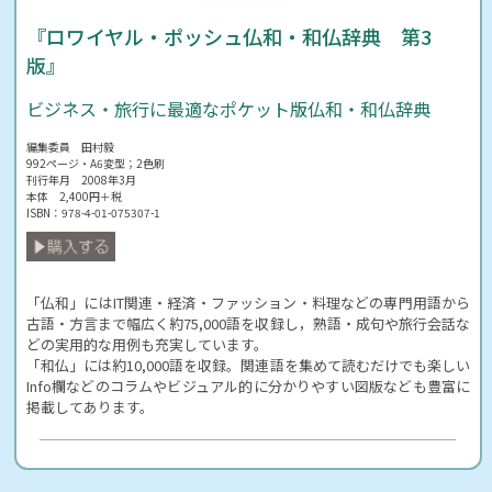
『ロワイヤル・ポッシュ仏和・和仏辞典 第3
版』
ビジネス・旅行に最適なポケット版仏和・和仏辞典
編集委員 田村毅
992ページ・A6変型；2色刷
刊行年月 2008年3月
本体 2,400円＋税
ISBN：978-4-01-075307-1
「仏和」にはIT関連・経済・ファッション・料理などの専門用語から
古語・方言まで幅広く約75,000語を収録し，熟語・成句や旅行会話な
どの実用的な用例も充実しています。
「和仏」には約10,000語を収録。関連語を集めて読むだけでも楽しい
Info欄などのコラムやビジュアル的に分かりやすい図版なども豊富に
掲載してあります。