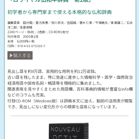
初学者から専門家まで使える本格的な仏和辞典
編集委員 田村毅／倉方秀憲／恒川邦夫／吉田城／春木仁孝／牛場暁夫／東郷雄二／石井
洋二郎／支倉崇晴
2240ページ・B6判；2色刷；CD-ROM1枚付
刊行年月 2005年2月
本体 6,000円＋税
ISBN：978-4-01-075305-7
見出し語を約9万語、実用的な用例を約12万収録。
古い語を残したまま、特に急速に進歩した情報科学・医学・国際政治
経済用語や固有名詞・略語等を積極的に集めました。
関連表現を見やすくまとめた用語欄、百科事典的情報が豊富なinfo欄
などのコラムも充実。
付録CD-ROM（Windows版）は辞典本文に加え、動詞の活用表が閲覧
でき、見出しにない変化形からの検索も容易になっています。