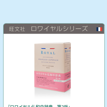
『ロワイヤル仏和中辞典 第2版』