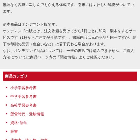
無理なく古典に親しんでもらえる構成です。巻末にはくわしい解説がついてい
ます。
※本商品はオンデマンド版です。
オンデマンド出版とは、注文依頼を受けてから1冊ごとに印刷・製本をするサー
ビスです（1冊からご注文が可能です）。書籍内容は元の商品と同一ですが、装
丁や印刷の品質（色合いなど）は若干変わる場合があります。
なお、オンデマンド商品については、一般の書店では購入できません。ご購入
方法につ いては商品ページ内の「関連情報」よりご確認ください。
商品カテゴリ
小学学習参考書
中学学習参考書
高校学習参考書
螢雪時代・受験情報
資格･語学
辞書