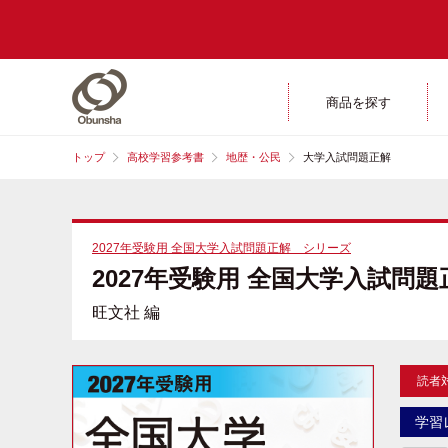
商品を探す
トップ
高校学習参考書
地歴・公民
大学入試問題正解
2027年受験用 全国大学入試問題正解 シリーズ
2027年受験用 全国大学入試問題
旺文社 編
読者
学習