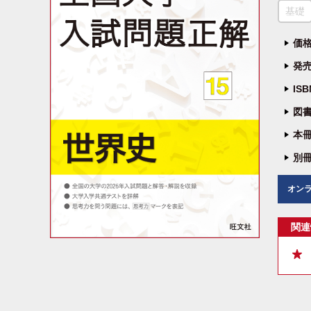
基礎
価格
発売
IS
図書
本冊
別冊
オン
関連