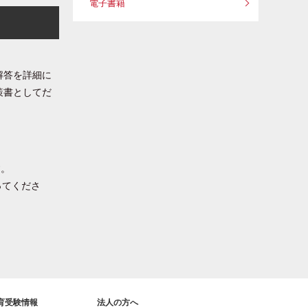
電子書籍
解答を詳細に
策書としてだ
す。
ってくださ
育受験情報
法人の方へ