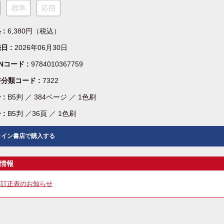
標準
応用
 :
6,380円（税込）
日 :
2026年06月30日
BNコード :
9784010367759
分類コード :
7322
 :
B5判 ／ 384ページ ／ 1色刷
 :
B5判 ／36頁 ／ 1色刷
ライン書店で購入する
情報
訂正表のお知らせ