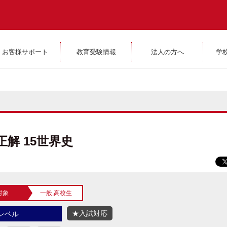
お客様サポート
教育受験情報
法人の方へ
学
正解 15世界史
対象
一般,高校生
★入試対応
レベル