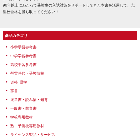
90年以上にわたって受験生の入試対策をサポートしてきた本書を活用して、志
望校合格を勝ち取ってください！
商品カテゴリ
小学学習参考書
中学学習参考書
高校学習参考書
螢雪時代・受験情報
資格･語学
辞書
児童書・読み物・知育
一般書・教育書
学校専用教材
塾・予備校専用教材
ライセンス製品・サービス