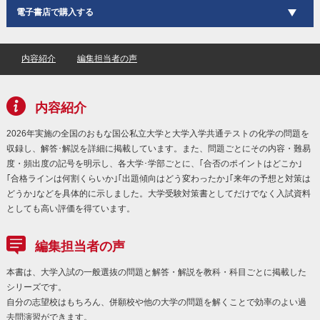
電子書店で購入する
内容紹介
編集担当者の声
内容紹介
2026年実施の全国のおもな国公私立大学と大学入学共通テストの化学の問題を
収録し、解答･解説を詳細に掲載しています。また、問題ごとにその内容・難易
度・頻出度の記号を明示し、各大学･学部ごとに、｢合否のポイントはどこか｣
｢合格ラインは何割くらいか｣｢出題傾向はどう変わったか｣｢来年の予想と対策は
どうか｣などを具体的に示しました。大学受験対策書としてだけでなく入試資料
としても高い評価を得ています。
編集担当者の声
本書は、大学入試の一般選抜の問題と解答・解説を教科・科目ごとに掲載した
シリーズです。
自分の志望校はもちろん、併願校や他の大学の問題を解くことで効率のよい過
去問演習ができます。