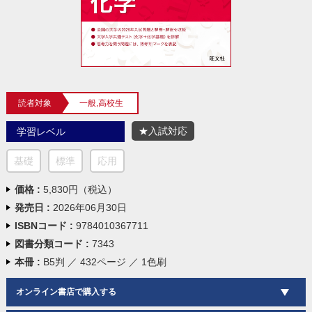
読者対象
一般,高校生
★入試対応
学習レベル
基礎
標準
応用
価格 :
5,830円（税込）
発売日 :
2026年06月30日
ISBNコード :
9784010367711
図書分類コード :
7343
本冊 :
B5判 ／ 432ページ ／ 1色刷
オンライン書店で購入する