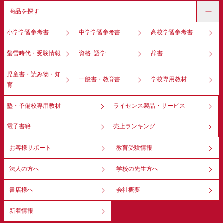
商品を探す
小学学習参考書
中学学習参考書
高校学習参考書
螢雪時代・受験情報
資格･語学
辞書
児童書・読み物・知
一般書・教育書
学校専用教材
育
塾・予備校専用教材
ライセンス製品・サービス
電子書籍
売上ランキング
お客様サポート
教育受験情報
法人の方へ
学校の先生方へ
書店様へ
会社概要
新着情報