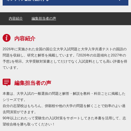
内容紹介
編集担当者の声
内容紹介
2026年に実施された全国の国公立大学入試問題と大学入学共通テストの国語の
問題を収録し、研究と解答を掲載しています。｢2026年の出題傾向と2027年の
予想｣を明示。大学受験対策書としてだけでなく入試資料としても高い評価を得
ています。
編集担当者の声
本書は、大学入試の一般選抜の問題と解答・解説を教科・科目ごとに掲載した
シリーズです。
自分の志望校はもちろん、併願校や他の大学の問題を解くことで効率のよい過
去問演習ができます。
90年以上にわたって受験生の入試対策をサポートしてきた本書を活用して、志
望校合格を勝ち取ってください！