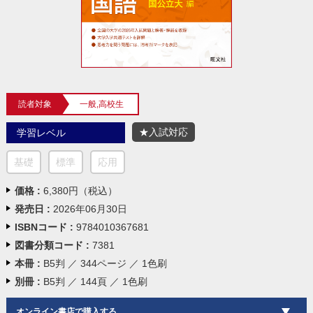
読者対象
一般,高校生
★入試対応
学習レベル
基礎
標準
応用
価格 :
6,380円（税込）
発売日 :
2026年06月30日
ISBNコード :
9784010367681
図書分類コード :
7381
本冊 :
B5判 ／ 344ページ ／ 1色刷
別冊 :
B5判 ／ 144頁 ／ 1色刷
オンライン書店で購入する