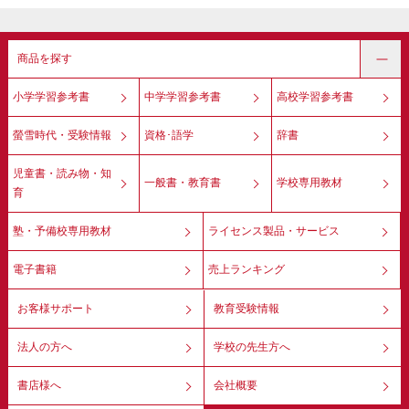
商品を探す
小学学習参考書
中学学習参考書
高校学習参考書
螢雪時代・受験情報
資格･語学
辞書
児童書・読み物・知
一般書・教育書
学校専用教材
育
塾・予備校専用教材
ライセンス製品・サービス
電子書籍
売上ランキング
お客様サポート
教育受験情報
法人の方へ
学校の先生方へ
書店様へ
会社概要