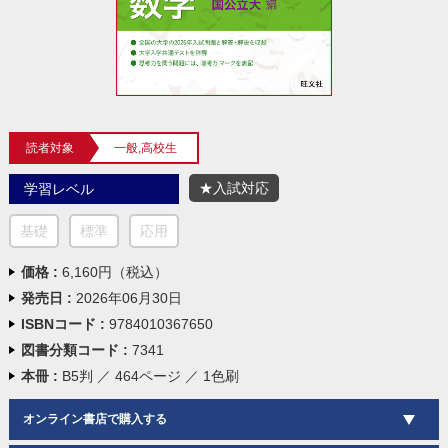
読者対象
一般,高校生
★入試対応
学習レベル
基礎
標準
応用
価格 :
6,160円（税込）
発売日 :
2026年06月30日
ISBNコード :
9784010367650
図書分類コード :
7341
本冊 :
B5判 ／ 464ページ ／ 1色刷
オンライン書店で購入する