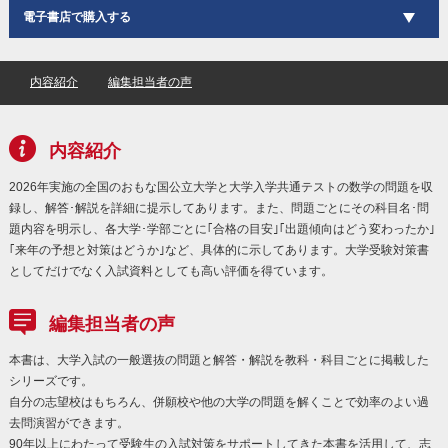
電子書店で購入する
内容紹介
編集担当者の声
内容紹介
2026年実施の全国のおもな国公立大学と大学入学共通テストの数学の問題を収
録し、解答･解説を詳細に提示してあります。また、問題ごとにその科目名･問
題内容を明示し、各大学･学部ごとに｢合格の目安｣｢出題傾向はどう変わったか｣
｢来年の予想と対策はどうか｣など、具体的に示してあります。大学受験対策書
としてだけでなく入試資料としても高い評価を得ています。
編集担当者の声
本書は、大学入試の一般選抜の問題と解答・解説を教科・科目ごとに掲載した
シリーズです。
自分の志望校はもちろん、併願校や他の大学の問題を解くことで効率のよい過
去問演習ができます。
90年以上にわたって受験生の入試対策をサポートしてきた本書を活用して、志