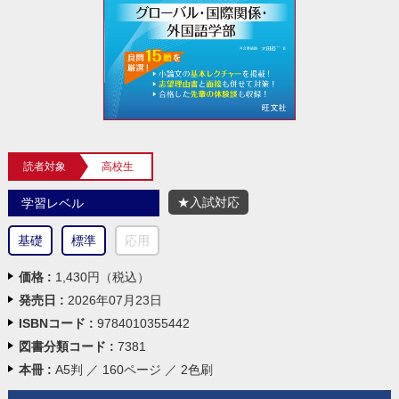
読者対象
高校生
★入試対応
学習レベル
基礎
標準
応用
価格 :
1,430円（税込）
発売日 :
2026年07月23日
ISBNコード :
9784010355442
図書分類コード :
7381
本冊 :
A5判 ／ 160ページ ／ 2色刷