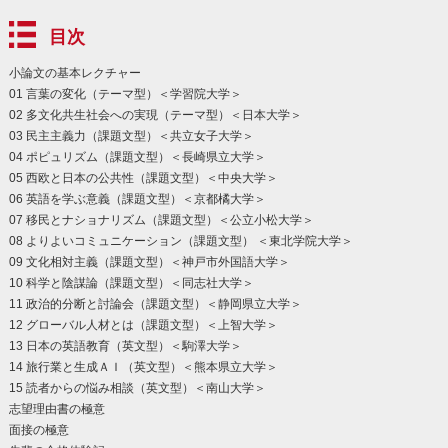
目次
小論文の基本レクチャー
01 言葉の変化（テーマ型）＜学習院大学＞
02 多文化共生社会への実現（テーマ型）＜日本大学＞
03 民主主義力（課題文型）＜共立女子大学＞
04 ポピュリズム（課題文型）＜長崎県立大学＞
05 西欧と日本の公共性（課題文型）＜中央大学＞
06 英語を学ぶ意義（課題文型）＜京都橘大学＞
07 移民とナショナリズム（課題文型）＜公立小松大学＞
08 よりよいコミュニケーション（課題文型） ＜東北学院大学＞
09 文化相対主義（課題文型）＜神戸市外国語大学＞
10 科学と陰謀論（課題文型）＜同志社大学＞
11 政治的分断と討論会（課題文型）＜静岡県立大学＞
12 グローバル人材とは（課題文型）＜上智大学＞
13 日本の英語教育（英文型）＜駒澤大学＞
14 旅行業と生成ＡＩ（英文型）＜熊本県立大学＞
15 読者からの悩み相談（英文型）＜南山大学＞
志望理由書の極意
面接の極意