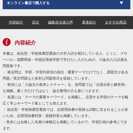
オンライン書店で購入する
内容紹介
目次
編集担当者の声
著者紹介
おすすめ商品
内容紹介
本書は、総合型・学校推薦型選抜の大学入試を検討している人、とくに、グロ
ーバル・国際関係・外国語系統学部で学びたい人のための、小論文の入試過去
問題集です。
・ 過去問は、学部・学習内容別の頻出・重要テーマだけでなく、課題文がある
問題／英文問題など多彩な問題形式を収録しています。
・ 巻頭には「小論文の基本レクチャー」を、各問題では「出題分析と解答例」
を掲載。書く力だけではなく、論点整理の力も身につきます。
・ 各講には「テーマの重要キーワード」を掲載し、志望する学部のテーマを幅
広く学ぶキーワード集としても使えます。
・ 総合型・学校推薦型選抜では、志望理由書や面接も試験に含まれることが多
いため、志望理由書対策・面接対策も掲載しています。
・巻末には合格した先輩の体験記も掲載しているので、学習計画の参考にでき
ます。