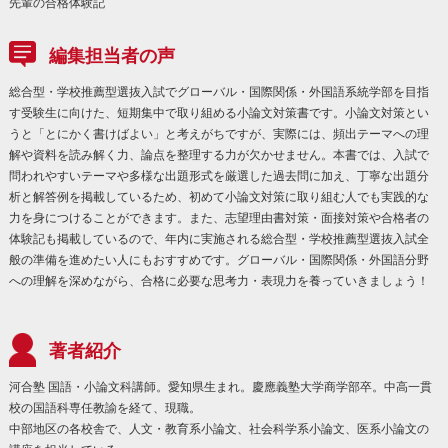
先輩の合格体験記
編集担当者の声
総合型・学校推薦型選抜入試でグローバル・国際関係・外国語系統学部を目指
す受験生に向けた、短期集中で取り組める小論文対策書です。小論文対策とい
うと「とにかく書けばよい」と考えがちですが、実際には、頻出テーマへの理
解や資料を読み解く力、論点を整理する力が欠かせません。本書では、入試で
問われやすいテーマや多様な出題形式を厳選した過去問に加え、丁寧な出題分
析と解答例を掲載しているため、初めて小論文対策に取り組む人でも実践的な
力を身につけることができます。また、志望理由書対策・面接対策や合格者の
体験記も掲載しているので、年内に実施される総合型・学校推薦型選抜入試全
般の準備を進めたい人にもおすすめです。グローバル・国際関係・外国語分野
への理解を深めながら、合格に必要な思考力・表現力を養っていきましょう！
著者紹介
河合塾 国語・小論文科講師。愛知県生まれ。慶應義塾大学商学部卒。中高一貫
校の国語科専任教諭を経て、現職。
中部地区の各校舎で、人文・教育系小論文、社会科学系小論文、医系小論文の