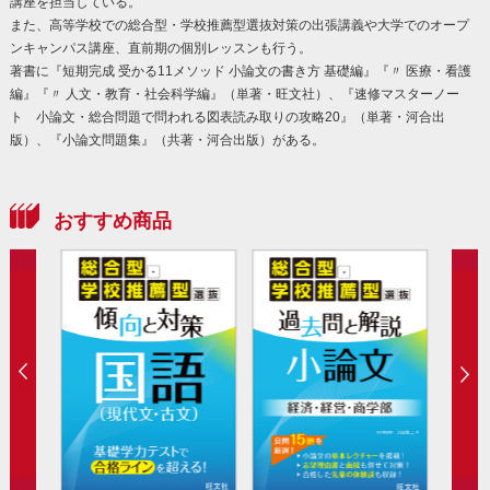
講座を担当している。
また、高等学校での総合型・学校推薦型選抜対策の出張講義や大学でのオープ
ンキャンパス講座、直前期の個別レッスンも行う。
著書に『短期完成 受かる11メソッド 小論文の書き方 基礎編』『〃 医療・看護
編』『〃 人文・教育・社会科学編』（単著・旺文社）、『速修マスターノー
ト 小論文・総合問題で問われる図表読み取りの攻略20』（単著・河合出
版）、『小論文問題集』（共著・河合出版）がある。
おすすめ商品