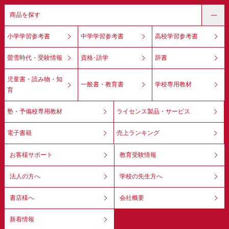
商品を探す
小学学習参考書
中学学習参考書
高校学習参考書
螢雪時代・受験情報
資格･語学
辞書
児童書・読み物・知
一般書・教育書
学校専用教材
育
塾・予備校専用教材
ライセンス製品・サービス
電子書籍
売上ランキング
お客様サポート
教育受験情報
法人の方へ
学校の先生方へ
書店様へ
会社概要
新着情報