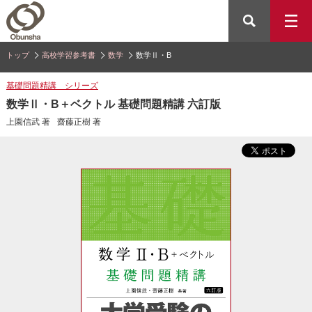
トップ
高校学習参考書
数学
数学Ⅱ・B
基礎問題精講 シリーズ
数学Ⅱ・B＋ベクトル 基礎問題精講 六訂版
上園信武 著
齋藤正樹 著