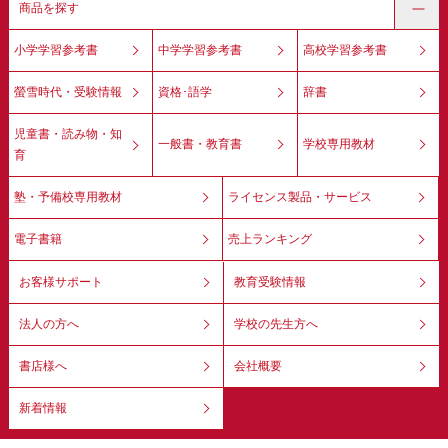
商品を探す
小学学習参考書
中学学習参考書
高校学習参考書
螢雪時代・受験情報
資格･語学
辞書
児童書・読み物・知
一般書・教育書
学校専用教材
育
塾・予備校専用教材
ライセンス製品・サービス
電子書籍
売上ランキング
お客様サポート
教育受験情報
法人の方へ
学校の先生方へ
書店様へ
会社概要
新着情報