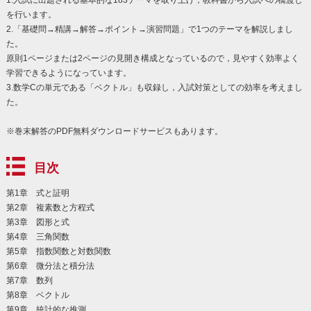
を行います。
2.「基礎問→精講→解答→ポイント→演習問題」で1つのテーマを解説しまし
た。
原則1ページまたは2ページの見開き構成となっているので，見やすく効率よく
学習できるようになっています。
3.数学Cの単元である「ベクトル」も収録し，入試対策としての効率を考えまし
た。
※巻末解答のPDF無料ダウンロードサービスもあります。
目次
第1章 式と証明
第2章 複素数と方程式
第3章 図形と式
第4章 三角関数
第5章 指数関数と対数関数
第6章 微分法と積分法
第7章 数列
第8章 ベクトル
第9章 統計的な推測