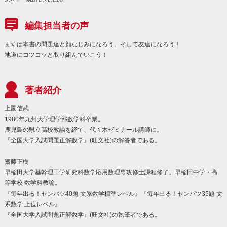
編集担当者の声
まずは本書の問題達と顔なじみになろう。そして友達になろう！
地道にコツコツと取り組んでいこう！
著者紹介
上園信武
1980年九州大学理学部数学科卒業。
鹿児島の県立高校教諭を経て、代々木ゼミナール講師に。
『全国大学入試問題正解数学』(旺文社)の解答者である。
齋藤正樹
早稲田大学基幹理工学研究科数学応用数理専攻修士課程修了。早稲田中学・高
等学校 数学科教諭。
『毎年出る！センバツ40題 文系数学標準レベル』『毎年出る！センバツ35題 文
系数学 上位レベル』
『全国大学入試問題正解数学』(旺文社)の執筆者である。