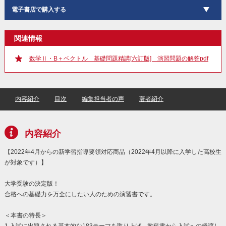
電子書店で購入する
関連情報
数学Ⅱ・B＋ベクトル 基礎問題精講[六訂版] 演習問題の解答pdf
内容紹介
目次
編集担当者の声
著者紹介
内容紹介
【2022年4月からの新学習指導要領対応商品（2022年4月以降に入学した高校生
が対象です）】
大学受験の決定版！
合格への基礎力を万全にしたい人のための演習書です。
＜本書の特長＞
1.入試に出題される基本的な183テーマを取り上げ，教科書から入試への橋渡し