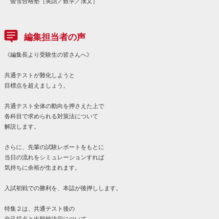
螢雪合格塾［英語／数学／漢文］
編集担当者の声
《編集長より受験生の皆さんへ》
共通テストが難化しようと
目標点を超えましょう。
共通テスト全体の動向を押さえた上で
各科目で求められる対策法について
解説します。
さらに、先輩の試験レポートをもとに
当日の流れをシミュレーションすれば
気持ちに余裕が生まれます。
入試初戦での勝利を、本誌が後押しします。
特集２は、共通テスト後の
自己採点と出願校決定について。