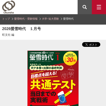
トップ
螢雪時代・受験情報
大学･短大受験
螢雪時代
2026螢雪時代 １月号
旺文社 編