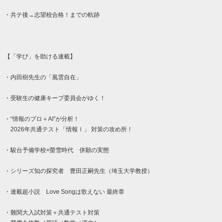
・共テ後→志望校合格！までの軌跡
【「学び」を助ける連載】
・内田樹先生の「風雲自在」
・受験生の健康キープ委員会がゆく！
・“情報のプロ＋AI”が分析！
2026年共通テスト「情報Ⅰ」 対策の攻め所！
・駿台予備学校×螢雪時代 併願の実態
・シリーズ知の探究者 豊田正嗣先生（埼玉大学教授）
・連載超小説 Love Songは歌えない 最終章
・難関大入試対策＋共通テスト対策