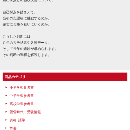
自己採点を踏まえて、
当初の志望校に挑戦するのか、
確実に合格を狙いにいくのか。
こうした判断には
近年の共テ結果や各種データ、
そして長年の経験が求められます。
その判断の過程を解説します。
商品カテゴリ
小学学習参考書
中学学習参考書
高校学習参考書
螢雪時代・受験情報
資格･語学
辞書