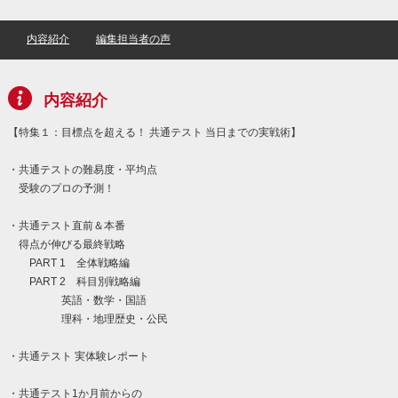
内容紹介
編集担当者の声
内容紹介
【特集１：目標点を超える！ 共通テスト 当日までの実戦術】
・共通テストの難易度・平均点
受験のプロの予測！
・共通テスト直前＆本番
得点が伸びる最終戦略
PART 1 全体戦略編
PART 2 科目別戦略編
英語・数学・国語
理科・地理歴史・公民
・共通テスト 実体験レポート
・共通テスト1か月前からの