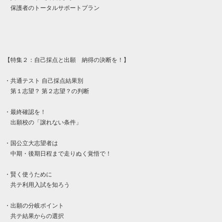
保護者のトータルサポートプラン
【特集２：自己採点と出願 納得の決断を！】
・共通テスト 自己採点結果別
第１志望？ 第２志望？の判断
・最終確認を！
出願校の「譲れない条件」
・国公立大志望者は
中期・後期日程まで走りぬく覚悟で！
・賢く使うために
共テ利用入試を知ろう
・出願の分岐ポイント
共テ結果からの選択