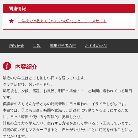
関連情報
「学校では教えてくれない大切なこと」アニメサイト
内容紹介
目次
編集担当者の声
おすすめ商品
内容紹介
最近の小学生はとても忙しい日々を送っています。
クラブ活動後、習い事へ直行。
帰宅後も、夕飯、宿題、お風呂、明日の準備・・・と時間に追われている毎日
です。
保護者の方もそんな子どもの時間管理に日々追われ、イライラしがちです。
本書では、子ども自身が時間を意識し、計画的に行動できるようにするため
に、日々の時間の使い方を客観的に把握したり、
計画の立て方を学んだり、実行する方法を楽しく学べるよう工夫しています。
時間の使い方をマスターできると、自分がやりたいことに時間を作ることにも
つながります。