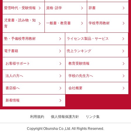
螢雪時代・受験情報
資格･語学
辞書
児童書・読み物・知
一般書・教育書
学校専用教材
育
塾・予備校専用教材
ライセンス製品・サービス
電子書籍
売上ランキング
お客様サポート
教育受験情報
法人の方へ
学校の先生方へ
書店様へ
会社概要
新着情報
利用規約
個人情報保護方針
リンク集
Copyright Obunsha Co.,Ltd. All Rights Reserved.