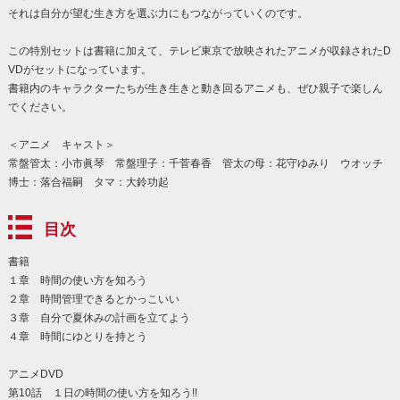
それは自分が望む生き方を選ぶ力にもつながっていくのです。
この特別セットは書籍に加えて、テレビ東京で放映されたアニメが収録されたD
VDがセットになっています。
書籍内のキャラクターたちが生き生きと動き回るアニメも、ぜひ親子で楽しん
でください。
＜アニメ キャスト＞
常盤管太：小市眞琴 常盤理子：千菅春香 管太の母：花守ゆみり ウオッチ
博士：落合福嗣 タマ：大鈴功起
目次
書籍
１章 時間の使い方を知ろう
２章 時間管理できるとかっこいい
３章 自分で夏休みの計画を立てよう
４章 時間にゆとりを持とう
アニメDVD
第10話 １日の時間の使い方を知ろう!!