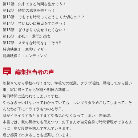
第11話 集中できる時間を生かそう！
第12話 時間の感覚を持とう！
第13話 そもそも時間ってどうして大切なの？？
第14話 ていねいに毎日をすごそう！
第15話 ぎりぎりであせりたくない！
第16話 必殺!! 一週間計画表
第17話 ステキな時間をすごそう!!
特典映像１：30秒ティザー
特典映像２：エンディング
編集担当者の声
朝起きてから学校へ行くまで、学校での授業、クラブ活動、帰宅してから習い
事、家に帰ってから宿題や明日の準備…
毎日時間に追われてしまいますね。
やらなきゃいけないってわかっていても、ついダラダラ過ごしてしまって、そ
んなわが子にイライラもつのる毎日。
親がイライラするとますますやる気がなくなってしまい、悪循環。
本書では、親の気持ちも伝えつつ、お子さんが自分自身で時間管理ができるよ
うに丁寧な段階を踏んで学んでいきます。
遊び感覚で出来ることも提案しています。