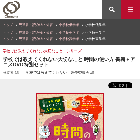
トップ
児童書・読み物・知育
小学校低学年
小学校低学年
トップ
児童書・読み物・知育
小学校中学年
小学校中学年
トップ
児童書・読み物・知育
小学校高学年
小学校高学年
学校では教えてくれない大切なこと シリーズ
学校では教えてくれない大切なこと 時間の使い方 書籍＋ア
ニメDVD特別セット
旺文社 編
「学校では教えてくれない」製作委員会 編