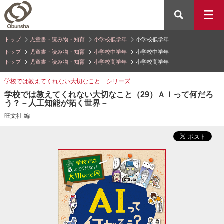
トップ
児童書・読み物・知育
小学校低学年
小学校低学年
トップ
児童書・読み物・知育
小学校中学年
小学校中学年
トップ
児童書・読み物・知育
小学校高学年
小学校高学年
学校では教えてくれない大切なこと シリーズ
学校では教えてくれない大切なこと（29）ＡＩって何だろ
う？－人工知能が拓く世界－
旺文社 編