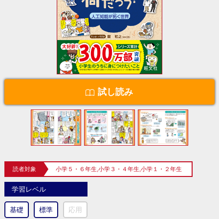
試し読み
読者対象
小学５・６年生,小学３・４年生,小学１・２年生
学習レベル
基礎
標準
応用