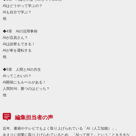
AIはどうやって学ぶの？
AIも自分で学ぶ？
他
◆4章 AIの活用事例
AIが店員さん？
AIは診察もできる！
AIが車を運転する
他
◆5章 人間とAIの共生
AIってこわいの？
AI開発にもルールがある！
人間対AI、勝つのはどっち？
他
編集担当者の声
近年、書籍やテレビでもよく取り上げられている「AI（人工知能）」。
あまりに頻繁に取り上げられているため、「AIって何？」ということを大きな