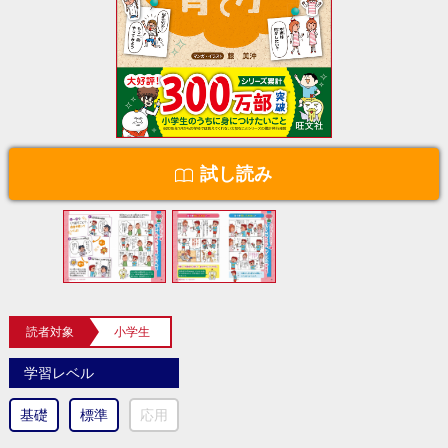
試し読み
読者対象
小学生
学習レベル
基礎
標準
応用