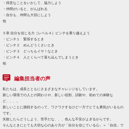
・得意なことをいかして、協力しよう
・仲間がいると、がんばれる
・自分も、仲間も大切にしよう
他
５章 自分を信じる力［レベル４］ピンチを乗り越えよう
・ピンチ１ 緊張するとき
・ピンチ２ めんどうくさいとき
・ピンチ３ どっちもイヤ！なとき
・ピンチ４ 人とくらべて落ち込んでしまうとき
他
編集担当者の声
私たちは、成長とともにさまざまなチャレンジをしています。
新しい環境での人との関わりや、新しい役割、試験や、初めての体験な
ど、、、。
新しいことに挑戦するのって、ワクワクするけど一方でとても勇気がいるもの
です。
失敗したらどうしよう、苦手だな、、、色んな不安がよぎるからです。
そんなときにとても大切な心のあり方が「自分を信じている心」＝「自信」で