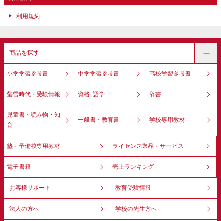
利用規約
商品を探す
小学学習参考書
中学学習参考書
高校学習参考書
螢雪時代・受験情報
資格･語学
辞書
児童書・読み物・知
一般書・教育書
学校専用教材
育
塾・予備校専用教材
ライセンス製品・サービス
電子書籍
売上ランキング
お客様サポート
教育受験情報
法人の方へ
学校の先生方へ