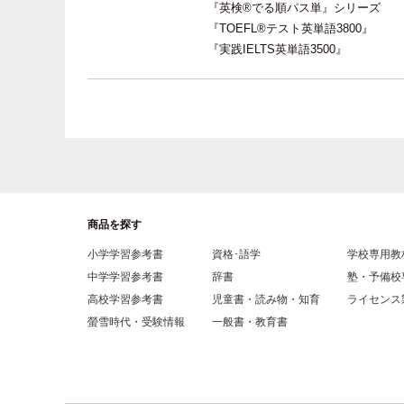
『英検®でる順パス単』シリーズ
『TOEFL®テスト英単語3800』
『実践IELTS英単語3500』
商品を探す
小学学習参考書
資格･語学
学校専用教
中学学習参考書
辞書
塾・予備校
高校学習参考書
児童書・読み物・知育
ライセンス
螢雪時代・受験情報
一般書・教育書