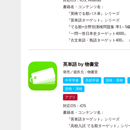
対応OS：iOS, Android
書籍名・コンテンツ名：
『英検でる順パス単』シリーズ
『英単語ターゲット』シリーズ
『でる順×分野別漢検問題集 準1～5
『一問一答日本史ターゲット4000』
『古文単語・熟語ターゲット400』 
英単語 by 物書堂
発売／提供元：物書堂
中学学参
高校学参
資格・英検
資格・漢検
アプリ
対応OS：iOS
書籍名・コンテンツ名：
『英単語ターゲット』シリーズ
『高校入試 でる順ターゲット』シリ