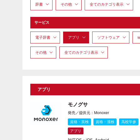
辞書
その他
全てのカテゴリ表示
サービス
電子辞書
アプリ
ソフトウェア
その他
全てのカテゴリ表示
アプリ
モノグサ
発売／提供元：Monoxer
資格・英検
資格・漢検
高校学参
アプリ