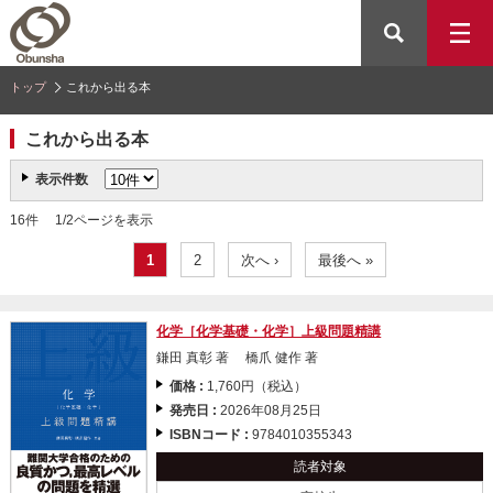
トップ
これから出る本
これから出る本
表示件数
16件 1/2ページを表示
1
2
次へ ›
最後へ »
化学［化学基礎・化学］上級問題精講
鎌田 真彰 著 橋爪 健作 著
価格 :
1,760円（税込）
発売日 :
2026年08月25日
ISBNコード :
9784010355343
読者対象