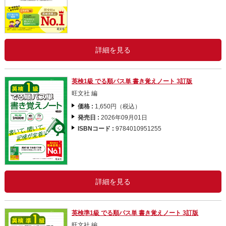
詳細を見る
英検1級 でる順パス単 書き覚えノート 3訂版
旺文社 編
価格 :
1,650円（税込）
発売日 :
2026年09月01日
ISBNコード :
9784010951255
詳細を見る
英検準1級 でる順パス単 書き覚えノート 3訂版
旺文社 編