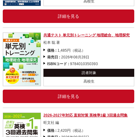
高校生
詳細を見る
共通テスト 単元別トレーニング 地理総合、地理探究
松本 聡 著
価格 :
1,485円（税込）
発売日 :
2026年08月28日
ISBNコード :
9784010350393
読者対象
高校生
詳細を見る
2026-2027年対応 直前対策 英検準1級 3回過去問集
旺文社 編
価格 :
2,420円（税込）