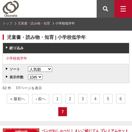
トップ
児童書・読み物・知育
小学校低学年
児童書・読み物・知育 | 小学校低学年
絞り込み
小学校低学年
ソート
表示件数
62 件 7/7ページを表示
« 最初へ
‹ 前へ
1
2
3
4
5
6
7
ペンがおしゃべり！ えいご絵じてん プレミアムセット