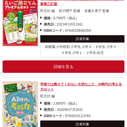
新装三訂版
旺文社 編 松川禮子 監修 佐藤久美子 監修
価格 :
9,790円（税込）
発売日 :
2023年10月19日
ISBNコード :
9784010646359
読者対象
幼稚園,小学校初,小学生,小学５・６年生,小学３・
４年生,小学１・２年生,幼児
詳細を見る
学校では教えてくれない大切なこと AI時代の考える
力セット
旺文社 編
価格 :
2,805円（税込）
発売日 :
2020年07月20日
ISBNコード :
9784010113783
読者対象