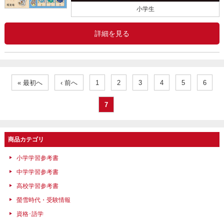
小学生
詳細を見る
« 最初へ
‹ 前へ
1
2
3
4
5
6
7
商品カテゴリ
小学学習参考書
中学学習参考書
高校学習参考書
螢雪時代・受験情報
資格･語学